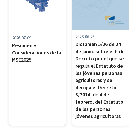
2004
(1)
2003
(7)
2002
(7)
2001
(5)
2000
(6)
2026-06-26
2026-07-09
1999
(1)
Dictamen 5/26 de 24
Resumen y
1998
(6)
de junio, sobre el P de
Consideraciones de la
Decreto por el que se
MSE2025
Aplicar Filtros
regula el Estatuto de
las jóvenes personas
Borrar
agricultoras y se
deroga el Decreto
8/2014, de 4 de
febrero, del Estatuto
de las personas
jóvenes agricultoras