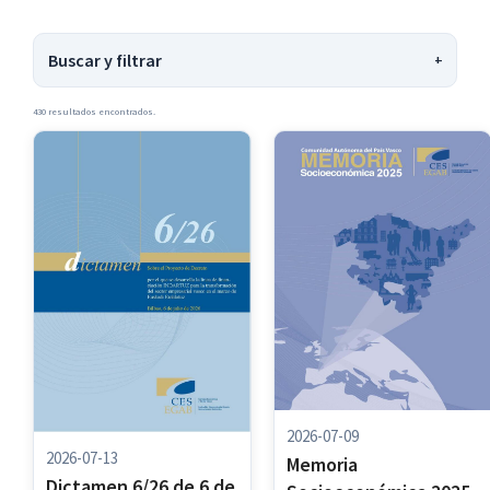
Buscar y filtrar
+
BUSCAR
430 resultados encontrados.
CATEGORÍAS
Dictámenes
(313)
Estudios e informes
(45)
Memoria de actividades
(28)
Memoria socioeconómica
(44)
ETIQUETAS
2026
(9)
2025
(21)
2026-07-09
2024
(16)
2026-07-13
Memoria
2023
(19)
Dictamen 6/26 de 6 de