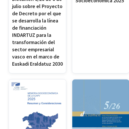
Socioeconómica 2025
2022
(19)
julio sobre el Proyecto
2021
(20)
de Decreto por el que
2020
(11)
se desarrolla la línea
2019
(19)
de financiación
2018
(21)
INDARTUZ para la
2017
(11)
transformación del
2016
(9)
sector empresarial
2015
(26)
vasco en el marco de
2014
(21)
Euskadi Eraldatuz 2030
2013
(15)
2012
(31)
2011
(30)
2010
(22)
2009
(15)
2008
(26)
2007
(18)
2006
(10)
2005
(2)