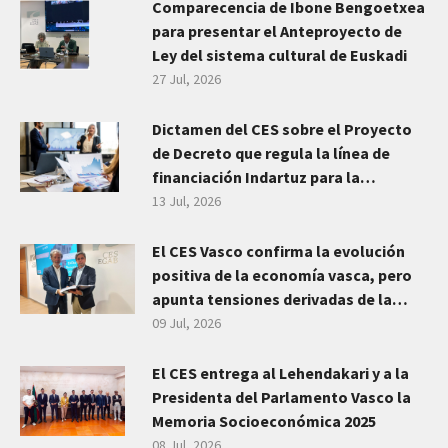
Comparecencia de Ibone Bengoetxea
para presentar el Anteproyecto de
Ley del sistema cultural de Euskadi
27 Jul, 2026
Dictamen del CES sobre el Proyecto
de Decreto que regula la línea de
financiación Indartuz para la
transformación del sector
13 Jul, 2026
empresarial vasco
El CES Vasco confirma la evolución
positiva de la economía vasca, pero
apunta tensiones derivadas de la
incertidumbre geopolítica y emplaza
09 Jul, 2026
a planificar las grandes transiciones
El CES entrega al Lehendakari y a la
Presidenta del Parlamento Vasco la
Memoria Socioeconómica 2025
08 Jul, 2026