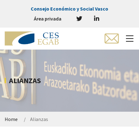
Consejo Económico y Social Vasco
Área privada
ALIANZAS
Home
Alianzas