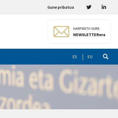
Gune pribatua
HARPIDETU GURE
NEWSLETTERera
ES
EU