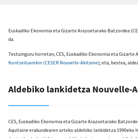
Euskadiko Ekonomia eta Gizarte Arazoetarako Batzordea (CES
da.
Testuinguru horretan, CES, Euskadiko Ekonomia eta Gizarte Ar
Kontseiluarekin (CESER Nouvelle-Akitaine)
; eta, bestea, ald
Aldebiko lankidetza Nouvelle-A
CES, Euskadiko Ekonomia eta Gizarte Arazoetarako Batzorde
Aquitaine erakundearen arteko aldebiko lankidetza 1990eko