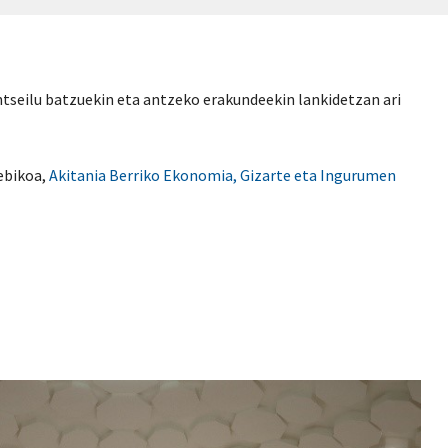
seilu batzuekin eta antzeko erakundeekin lankidetzan ari
debikoa,
Akitania Berriko Ekonomia, Gizarte eta Ingurumen