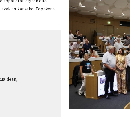
o topaketak egiten dira
gutzak trukatzeko. Topaketa
kualdean,