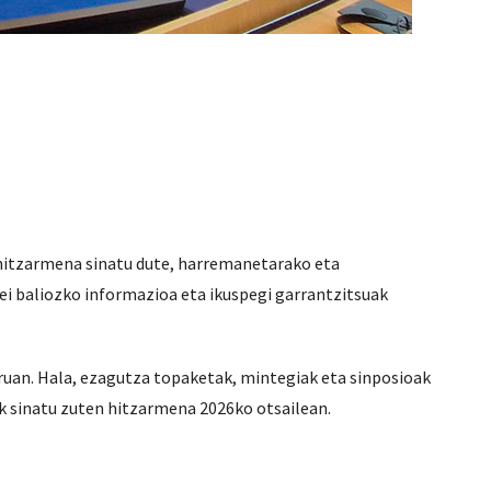
hitzarmena sinatu dute, harremanetarako eta
ei baliozko informazioa eta ikuspegi garrantzitsuak
uan. Hala, ezagutza topaketak, mintegiak eta sinposioak
 sinatu zuten hitzarmena 2026ko otsailean.