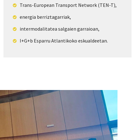
Trans-European Transport Network (TEN-T),
energia berriztagarriak,
intermodalitatea salgaien garraioan,
I+G+b Esparru Atlantikoko eskualdeetan.