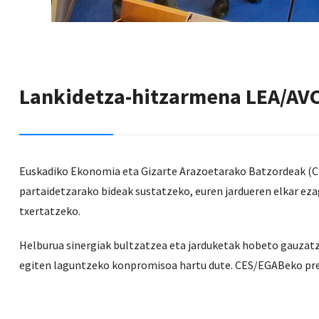
Lankidetza-hitzarmena LEA/AV
Euskadiko Ekonomia eta Gizarte Arazoetarako Batzordeak (CE
partaidetzarako bideak sustatzeko, euren jardueren elkar eza
txertatzeko.
Helburua sinergiak bultzatzea eta jarduketak hobeto gauzat
egiten laguntzeko konpromisoa hartu dute. CES/EGABeko pres