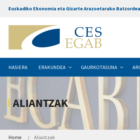
Euskadiko Ekonomia eta Gizarte Arazoetarako Batzorde
HASIERA
ERAKUNDEA
GAURKOTASUNA
AR
ALIANTZAK
Home
Aliantzak