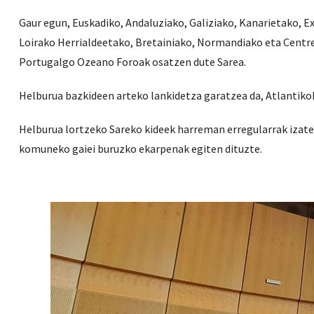
Gaur egun, Euskadiko, Andaluziako, Galiziako, Kanarietako, 
Loirako Herrialdeetako, Bretainiako, Normandiako eta Centre
Portugalgo Ozeano Foroak osatzen dute Sarea.
Helburua bazkideen arteko lankidetza garatzea da, Atlantiko
Helburua lortzeko Sareko kideek harreman erregularrak izaten
komuneko gaiei buruzko ekarpenak egiten dituzte.