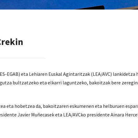
Crekin
S-EGAB) eta Lehiaren Euskal Agintaritzak (LEA/AVC) lankidetza 
gutza bultzatzeko eta elkarri laguntzeko, bakoitzak bere zeregin
zea eta hobetzea da, bakoitzaren eskumenen eta helburuen esparr
idente Javier Muñecasek eta LEA/AVCko presidente Ainara Hercek