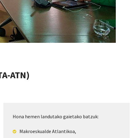
TA-ATN)
Hona hemen landutako gaietako batzuk:
Makroeskualde Atlantikoa,