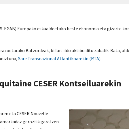
-EGAB) Europako eskualdeetako beste ekonomia eta gizarte kont
azoetarako Batzordeak, bi lan-ildo aktibo ditu zabalik. Bata, al
eaniztuna,
Sare Transnazional Atlantikoarekin (RTA)
.
quitaine CESER Kontseiluarekin
aren eta CESER Nouvelle-
 hamarkadaz geroztik garatzen