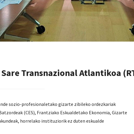
 Sare Transnazional Atlantikoa (R
nde sozio-profesionaletako gizarte zibileko ordezkariak
 Batzordeak (CES), Frantziako Eskualdetako Ekonomia, Gizarte
undeak, horrelako instituziorik ez duten eskualde