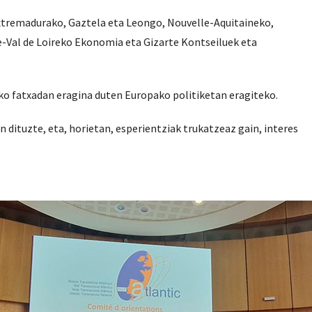
Extremadurako, Gaztela eta Leongo, Nouvelle-Aquitaineko,
-Val de Loireko Ekonomia eta Gizarte Kontseiluek eta
ko fatxadan eragina duten Europako politiketan eragiteko.
 dituzte, eta, horietan, esperientziak trukatzeaz gain, interes