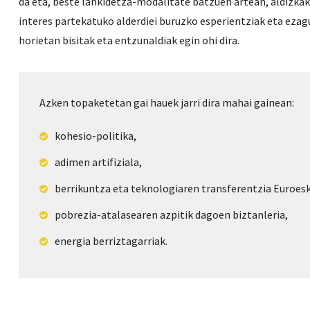
da eta, beste lankidetza-modalitate batzuen artean, aldizkak
interes partekatuko alderdiei buruzko esperientziak eta eza
horietan bisitak eta entzunaldiak egin ohi dira.
Azken topaketetan gai hauek jarri dira mahai gainean:
kohesio-politika,
adimen artifiziala,
berrikuntza eta teknologiaren transferentzia Euroes
pobrezia-atalasearen azpitik dagoen biztanleria,
energia berriztagarriak.