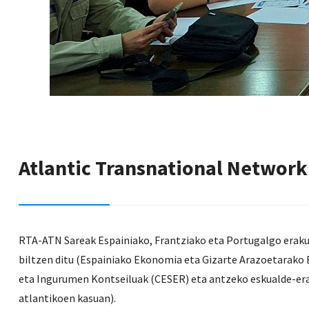
Atlantic Transnational Network
RTA-ATN Sareak Espainiako, Frantziako eta Portugalgo eraku
biltzen ditu (Espainiako Ekonomia eta Gizarte Arazoetarako
eta Ingurumen Kontseiluak (CESER) eta antzeko eskualde-erak
atlantikoen kasuan).