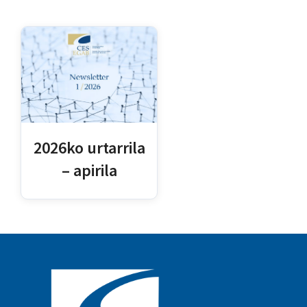
2026ko urtarrila
– apirila