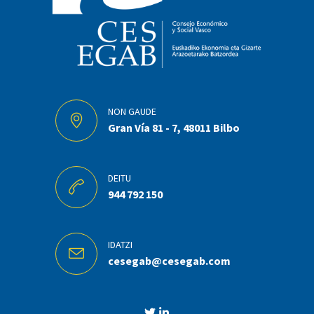
NON GAUDE
Gran Vía 81 - 7, 48011 Bilbo
DEITU
944 792 150
IDATZI
cesegab@cesegab.com