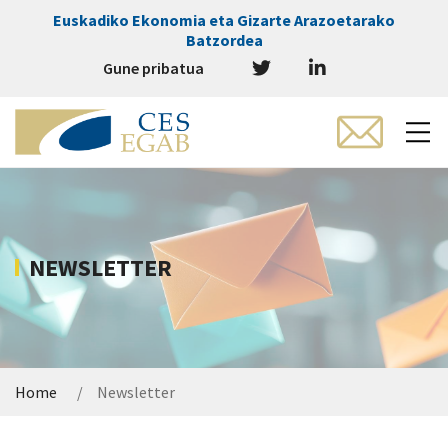
Euskadiko Ekonomia eta Gizarte Arazoetarako
Batzordea
Gune pribatua
NEWSLETTER
Home
Newsletter