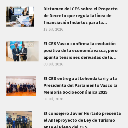
Dictamen del CES sobre el Proyecto
de Decreto que regula la línea de
financiación Indartuz para la
transformación del sector
13 Jul, 2026
empresarial vasco
El CES Vasco confirma la evolución
positiva de la economía vasca, pero
apunta tensiones derivadas de la
incertidumbre geopolítica y emplaza
09 Jul, 2026
a planificar las grandes transiciones
El CES entrega al Lehendakari y a la
Presidenta del Parlamento Vasco la
Memoria Socioeconómica 2025
08 Jul, 2026
El consejero Javier Hurtado presenta
el Anteproyecto de Ley de Turismo
ante el Pleno del CES