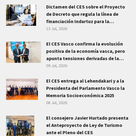
Dictamen del CES sobre el Proyecto
de Decreto que regula la línea de
financiación Indartuz para la
transformación del sector
13 Jul, 2026
empresarial vasco
El CES Vasco confirma la evolución
positiva de la economía vasca, pero
apunta tensiones derivadas de la
incertidumbre geopolítica y emplaza
09 Jul, 2026
a planificar las grandes transiciones
El CES entrega al Lehendakari y a la
Presidenta del Parlamento Vasco la
Memoria Socioeconómica 2025
08 Jul, 2026
El consejero Javier Hurtado presenta
el Anteproyecto de Ley de Turismo
ante el Pleno del CES