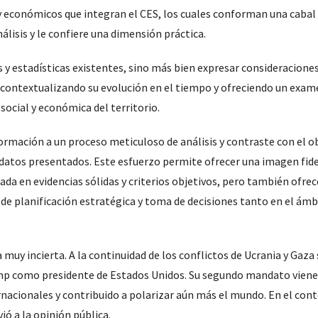
s y económicos que integran el CES, los cuales conforman una caba
nálisis y le confiere una dimensión práctica.
s y estadísticas existentes, sino más bien expresar consideracione
s, contextualizando su evolución en el tiempo y ofreciendo un exa
social y económica del territorio.
mación a un proceso meticuloso de análisis y contraste con el ob
s datos presentados. Este esfuerzo permite ofrecer una imagen fide
da en evidencias sólidas y criterios objetivos, pero también ofrec
 de planificación estratégica y toma de decisiones tanto en el ámb
 muy incierta. A la continuidad de los conflictos de Ucrania y Gaza
 Trump como presidente de Estados Unidos. Su segundo mandato vie
rnacionales y contribuido a polarizar aún más el mundo. En el con
ó a la opinión pública.