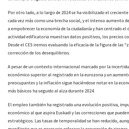
Por otro lado, a lo largo de 2024 se ha visibilizado el crecient
cada vez más como una brecha social, y el intenso aumento del 
a empobrecer la economía de la ciudadanía y han centrado el 
actividad edificatoria muestran datos positivos, los precios con
Desde el CES iremos evaluando la eficacia de la figura de las “
corrección de los desequilibrios.
A pesar de un contexto internacional marcado por la incertid
económico superior al registrado en la eurozona y un aument
preocupantes y la inflación sigue haciéndose notar en la econo
más básicos ha seguido al alza durante 2024.
El empleo también ha registrado una evolución positiva, impuls
económico al que aspira Euskadi y las correcciones que pued
estratégicos. Las tasas de temporalidad se han reducido, aunq
manifiesto que es necesario reforzar la prevención de riesgos.