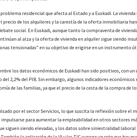
e problema residencial que afecta al Estado y a Euskadi. La vivienda
precio de los alquileres y la carestía de la oferta inmobiliaria ha
debate social. En Euskadi, aunque tanto la compraventa de viviend
tinúan al alza y la oferta de vivienda en alquiler sigue siendo insu
zonas tensionadas” en su objetivo de erigirse en un instrumento úti
umbre los datos económicos de Euskadi han sido positivos, con un
o del 2,2% del PIB. Sin embargo, algunos indicadores económicos 
mía de las familias, ya que el precio de la cesta de la compra de l
ado por el sector Servicios, lo que suscita la reflexión sobre el 
en impulsarse para aumentar la empleabilidad en otros sectores m
ue siguen siendo elevadas, y los datos sobre siniestralidad labora
 También la aplicación de la IA y las TIC supone un reto que hay qu