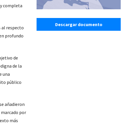
l y completa
Descargar documento
s al respecto
men profundo
jetivo de
digna de la
e una
ito público
 se añadieron
ne marcado por
texto más