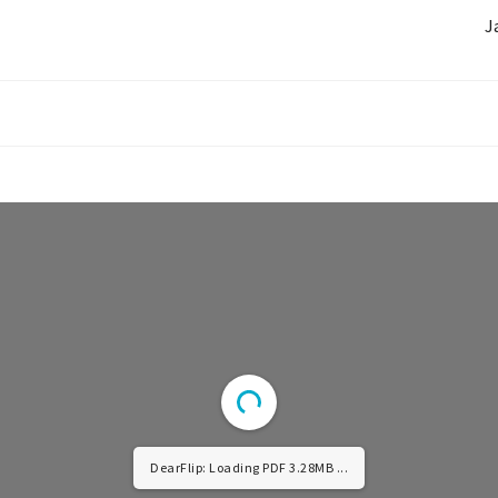
J
DearFlip: Loading PDF 8.33MB ...