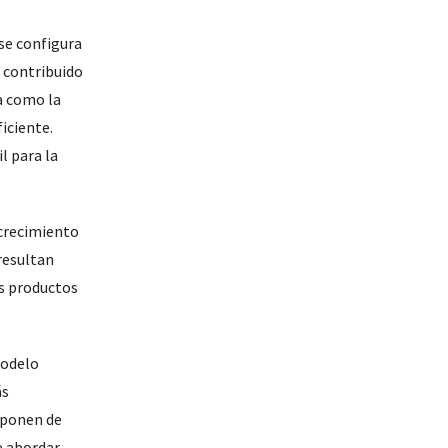
 se configura
n contribuido
a como la
ficiente.
l para la
 crecimiento
resultan
os productos
modelo
ás
l ponen de
e abordar