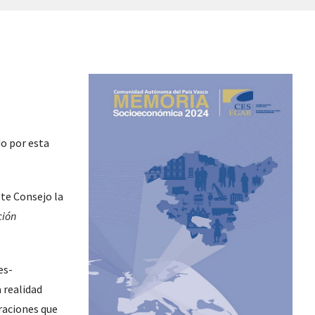
o por esta
ste Consejo la
ción
es-
a realidad
raciones que