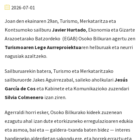
2026-07-01
Joan den ekainaren 29an, Turismo, Merkataritza eta
Kontsumoko sailburu
Javier Hurtado
, Ekonomia eta Gizarte
Arazoetarako Batzordeko (EGAB) Osoko Bilkuran agertu zen
Turismoaren Lege Aurreproiektua
ren helburuak eta neurri
nagusiak azaltzeko.
Sailburuarekin batera, Turismo eta Merkataritzako
sailburuorde Jakes Aguirrezabal, saileko aholkulari
Jesús
García de Cos
eta Kabinete eta Komunikazioko zuzendari
Silvia Colmenero
izan ziren.
Agerraldi horri esker, Osoko Bilkurako kideek zuzenean
ezagutu ahal izan dute etorkizuneko erregulazioaren edukia
eta asmoa, bai eta — galdera-txanda baten bidez — interes
handieneko alderdietan sakondu ere, eta horrek erraztu eta