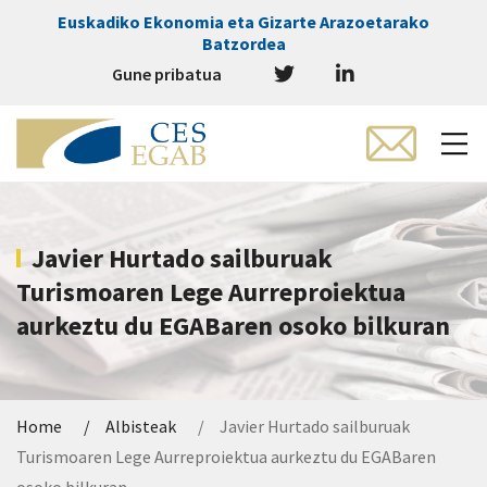
Euskadiko Ekonomia eta Gizarte Arazoetarako
Batzordea
Gune pribatua
Javier Hurtado sailburuak
Turismoaren Lege Aurreproiektua
aurkeztu du EGABaren osoko bilkuran
Home
Albisteak
Javier Hurtado sailburuak
Turismoaren Lege Aurreproiektua aurkeztu du EGABaren