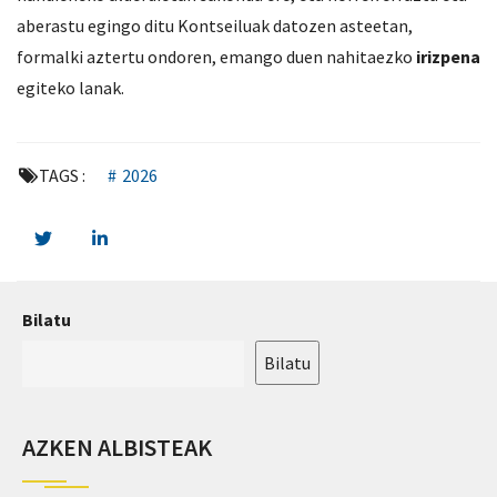
aberastu egingo ditu Kontseiluak datozen asteetan,
formalki aztertu ondoren, emango duen nahitaezko
irizpena
egiteko lanak.
TAGS :
2026
Bilatu
Bilatu
AZKEN ALBISTEAK