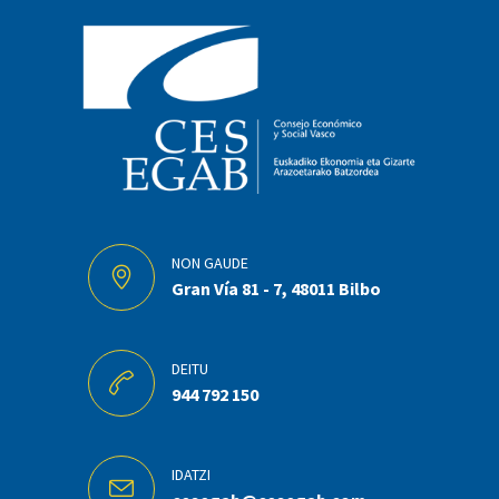
NON GAUDE
Gran Vía 81 - 7, 48011 Bilbo
DEITU
944 792 150
IDATZI