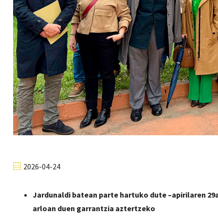
2026-04-24
Jardunaldi batean parte hartuko dute –apirilaren 29
arloan duen garrantzia aztertzeko