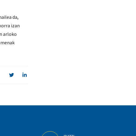
ailea da,
korra izan
n arloko
samenak