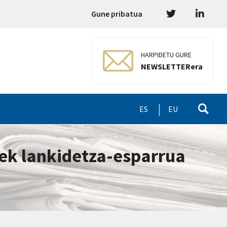
Gune pribatua
HARPIDETU GURE
NEWSLETTERera
ES
EU
ek lankidetza-esparrua