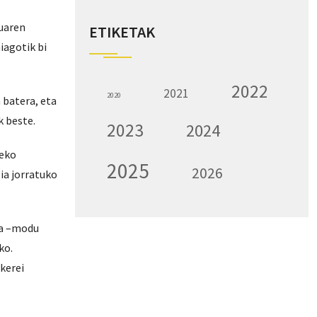
uaren
ETIKETAK
iagotik bi
2022
2021
2020
 batera, eta
k beste.
2023
2024
deko
2025
2026
ia jorratuko
za –modu
ko.
kerei