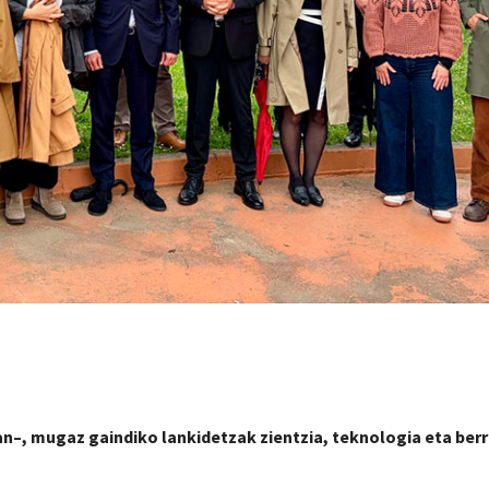
an–, mugaz gaindiko lankidetzak zientzia, teknologia eta ber