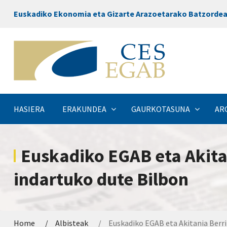
Euskadiko Ekonomia eta Gizarte Arazoetarako Batzorde
HASIERA
ERAKUNDEA
GAURKOTASUNA
AR
Euskadiko EGAB eta Akita
indartuko dute Bilbon
Home
Albisteak
Euskadiko EGAB eta Akitania Berr