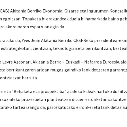
GAB) Akitania Berriko Ekonomia, Gizarte eta Ingurumen Kontseil
en egoitzan. Topaketa bi erakundeek duela bi hamarkada baino geh
za akordioaren esparruan egin da.
atuko du, Yves Jean Akitania Berriko CESEReko presidentearekin
u estrategikotan, zientzian, teknologian eta berrikuntzan, bestea
a Leyre Azconari, Akitania Berria – Euskadi – Nafarroa Euroeskual
a eta berrikuntzaren arloan mugaz gaindiko lankidetzaren garrantz
rentziatzat hartuta.
ri eta “Behaketa eta prospektiba” ataleko kideak hartuko du hit
a sozialeko prozesuetan planteatzen dituen erronketan sakontze
arako tartea izango da, partekatutako erronkei eta lankidetza au