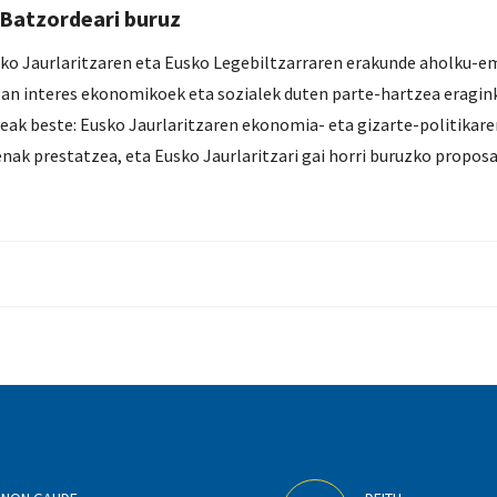
 Batzordeari buruz
o Jaurlaritzaren eta Eusko Legebiltzarraren erakunde aholku-em
an interes ekonomikoek eta sozialek duten parte-hartzea eragin
teak beste: Eusko Jaurlaritzaren ekonomia- eta gizarte-politikare
enak prestatzea, eta Eusko Jaurlaritzari gai horri buruzko propo