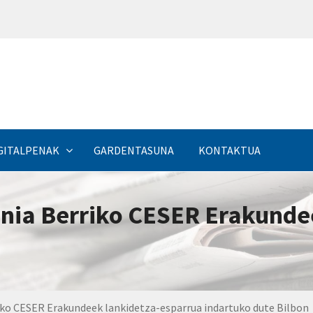
a
GITALPENAK
GARDENTASUNA
KONTAKTUA
nia Berriko CESER Erakunde
iko CESER Erakundeek lankidetza-esparrua indartuko dute Bilbon