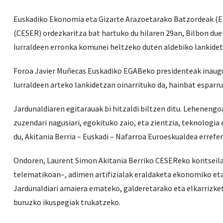
Euskadiko Ekonomia eta Gizarte Arazoetarako Batzordeak (E
(CESER) ordezkaritza bat hartuko du hilaren 29an, Bilbon du
lurraldeen erronka komunei heltzeko duten aldebiko lankidet
Foroa Javier Muñecas Euskadiko EGABeko presidenteak inaugur
lurraldeen arteko lankidetzan oinarrituko da, hainbat esparr
Jardunaldiaren egitarauak bi hitzaldi biltzen ditu. Lehenengo
zuzendari nagusiari, egokituko zaio, eta zientzia, teknologi
du, Akitania Berria – Euskadi – Nafarroa Euroeskualdea errefe
Ondoren, Laurent Simon Akitania Berriko CESEReko kontseila
telematikoan–, adimen artifizialak eraldaketa ekonomiko et
Jardunaldiari amaiera emateko, galderetarako eta elkarrizket
buruzko ikuspegiak trukatzeko.