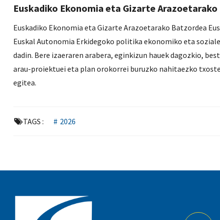
Euskadiko Ekonomia eta Gizarte Arazoetarako
Euskadiko Ekonomia eta Gizarte Arazoetarako Batzordea Eusk
Euskal Autonomia Erkidegoko politika ekonomiko eta soziale
dadin. Bere izaeraren arabera, eginkizun hauek dagozkio, bes
arau-proiektuei eta plan orokorrei buruzko nahitaezko txost
egitea.
TAGS :
2026