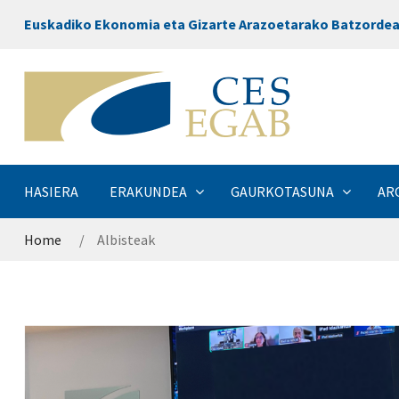
Euskadiko Ekonomia eta Gizarte Arazoetarako Batzorde
HASIERA
ERAKUNDEA
GAURKOTASUNA
AR
Home
Albisteak