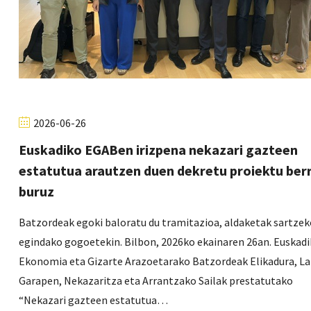
2026-06-26
Euskadiko EGABen irizpena nekazari gazteen
estatutua arautzen duen dekretu proiektu berr
buruz
Batzordeak egoki baloratu du tramitazioa, aldaketak sartzek
egindako gogoetekin. Bilbon, 2026ko ekainaren 26an. Euskad
Ekonomia eta Gizarte Arazoetarako Batzordeak Elikadura, L
Garapen, Nekazaritza eta Arrantzako Sailak prestatutako
“Nekazari gazteen estatutua…