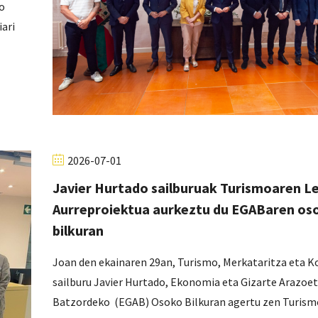
o
ari
2026-07-01
Javier Hurtado sailburuak Turismoaren L
Aurreproiektua aurkeztu du EGABaren os
bilkuran
Joan den ekainaren 29an, Turismo, Merkataritza eta
sailburu Javier Hurtado, Ekonomia eta Gizarte Arazoe
Batzordeko (EGAB) Osoko Bilkuran agertu zen Turism