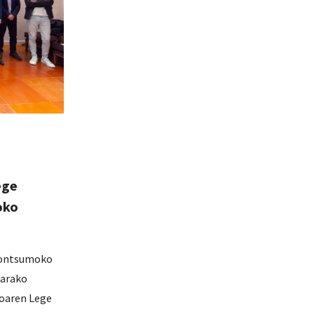
ege
oko
 Kontsumoko
tarako
oaren Lege