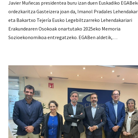
Javier Muñecas presidentea buru izan duen Euskadiko EGABek
ordezkaritza Gasteizera joan da, Imanol Pradales Lehendakari
eta Bakartxo Tejería Eusko Legebiltzarreko Lehendakariari
Erakundearen Osokoak onartutako 2025eko Memoria
Sozioekonomikoa entregatzeko. EGABen aldetik,…