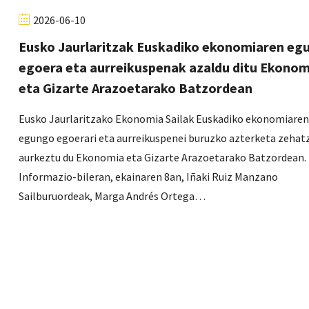
2026-06-10
Eusko Jaurlaritzak Euskadiko ekonomiaren eg
egoera eta aurreikuspenak azaldu ditu Ekonom
eta Gizarte Arazoetarako Batzordean
Eusko Jaurlaritzako Ekonomia Sailak Euskadiko ekonomiaren
egungo egoerari eta aurreikuspenei buruzko azterketa zehat
aurkeztu du Ekonomia eta Gizarte Arazoetarako Batzordean.
Informazio-bileran, ekainaren 8an, Iñaki Ruiz Manzano
Sailburuordeak, Marga Andrés Ortega…