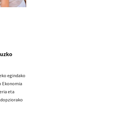
ruzko
zeko egindako
ko Ekonomia
ria eta
Adopziorako