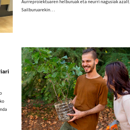
Aurreproiektuaren helburuak eta neurri nagusiak azalt
Sailburuarekin…
iari
o
iko
anda