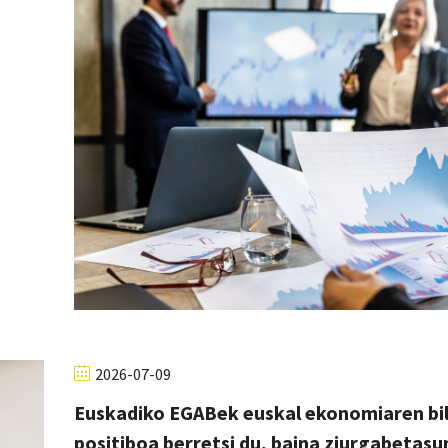
2026-07-09
Euskadiko EGABek euskal ekonomiaren bi
positiboa berretsi du, baina ziurgabetasu