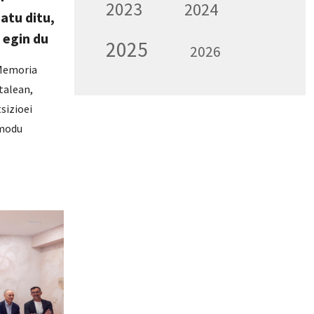
2023
2024
atu ditu,
 egin du
2025
2026
 Memoria
talean,
sizioei
 modu