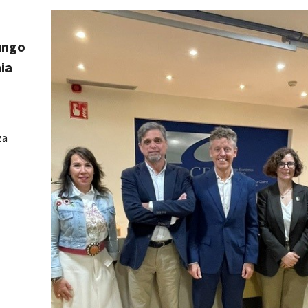
ungo
ia
za