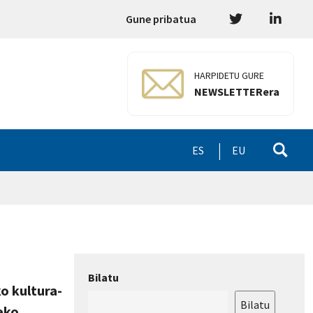
Gune pribatua
HARPIDETU GURE
NEWSLETTERera
ES
EU
Bilatu
o kultura-
Bilatu
eko