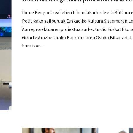
Ibone Bengoetxea lehen lehendakariorde eta Kultura 
Politikako sailburuak Euskadiko Kultura Sistemaren L
Aurreproiektuaren proiektua aurkeztu dio Euskal Eko
Gizarte Arazoetarako Batzordearen Osoko Bilkurari. J
buru izan...