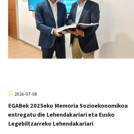
2026-07-08
EGABek 2025eko Memoria Sozioekonomikoa
entregatu die Lehendakariari eta Eusko
Legebiltzarreko Lehendakariari