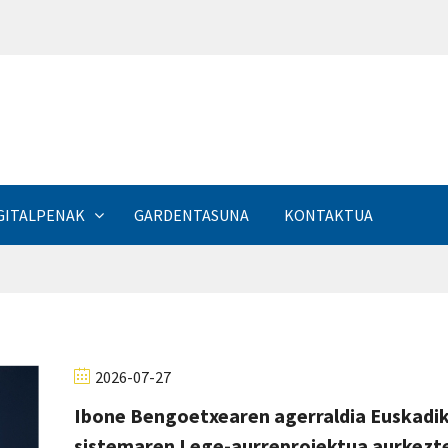
a
GITALPENAK
GARDENTASUNA
KONTAKTUA
2026-07-27
Ibone Bengoetxearen agerraldia Euskadik
sistemaren Lege-aurreproiektua aurkezt