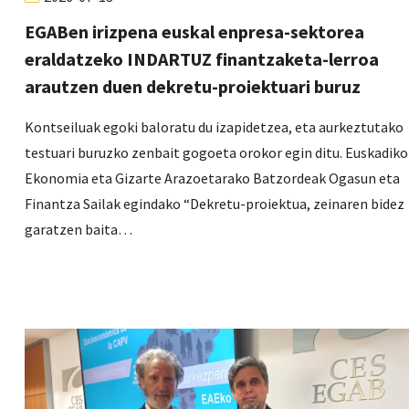
EGABen irizpena euskal enpresa-sektorea
eraldatzeko INDARTUZ finantzaketa-lerroa
arautzen duen dekretu-proiektuari buruz
Kontseiluak egoki baloratu du izapidetzea, eta aurkeztutako
testuari buruzko zenbait gogoeta orokor egin ditu. Euskadiko
Ekonomia eta Gizarte Arazoetarako Batzordeak Ogasun eta
Finantza Sailak egindako “Dekretu-proiektua, zeinaren bidez
garatzen baita…