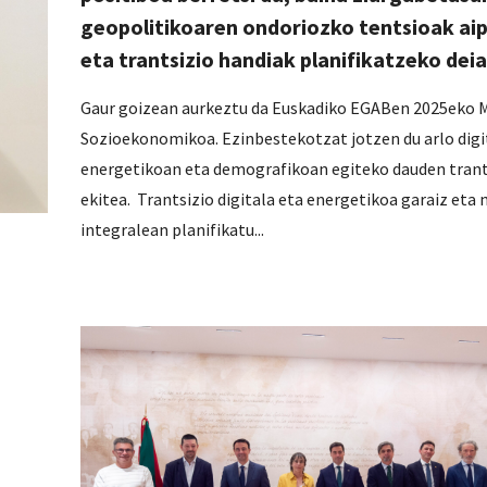
geopolitikoaren ondoriozko tentsioak aip
eta trantsizio handiak planifikatzeko deia
Gaur goizean aurkeztu da Euskadiko EGABen 2025eko
Sozioekonomikoa. Ezinbestekotzat jotzen du arlo digi
energetikoan eta demografikoan egiteko dauden trant
ekitea. Trantsizio digitala eta energetikoa garaiz eta
integralean planifikatu...