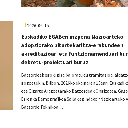
2026-06-15
Euskadiko EGABen irizpena Nazioarteko
adopziorako bitartekaritza-erakundeen
akreditazioari eta funtzionamenduari bu
dekretu-proiektuari buruz
Batzordeak egoki gisa baloratu du tramitazioa, aldat
gogoetekin. Bilbon, 2026ko ekainaren 15ean. Euskadi
eta Gizarte Arazoetarako Batzordeak Ongizatea, Gazte
Erronka Demografikoa Sailak egindako “Nazioarteko 
Batzorde Teknikoa…