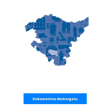
Dokumentua deskargatu