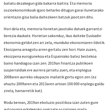
baliatu dezakegun gida bakarra baitira. Eta memoria
sozioekonomikoak igaro beharko ditugun garai ilunetarako
orientazio gisa balia daitezkeen batzuk jasotzen ditu.
Hori dela eta, memoria honetan jasotako datuek garrantzi
berezia daukate. Horietan sakonduz, ikus daiteke Euskadin
ekonomia geldotzen ari zela, munduko ekonomiaren ildotik.
Ekoizpena areagotu arren gertatu zen hori. Hain zuzen,
ekoizpena eurogunekoa eta Espainiako batez bestekoa
baino handiagoa izan zen. 2019an finantza publikoen
susperraldiak ere aurrera jarraitu zuen, eta enplegua
2008aren aurreko okupazio mailatik gertu egon zen (ez
ahaztu 2009aren eta 2013aren artean 100.000 enplegu galdu
zirela, hamarretik bat).
Modu berean, 2019an eboluzio positiboa izan zuten gure
autonomia erkidegoko ongizate sozialaren maila