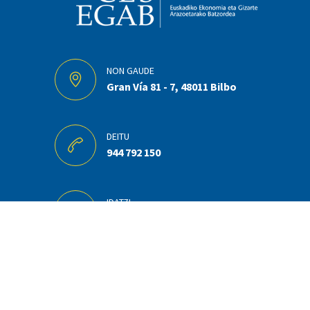
NON GAUDE
Gran Vía 81 - 7, 48011 Bilbo
DEITU
944 792 150
IDATZI
cesegab@cesegab.com
Kontratatzailearen profila
Legezko oharra