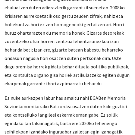
ebaluatzen duten adierazlerik garrantzitsuenetan. 2008ko
krisiaren aurrekoetatik oso gertu zeuden zifrak, nahiz eta
hobekuntza hori ez zen homogeneoki gertatzen ari. Horri
buruz ohartarazten du memoria honek. Gizarte desorekak
zuzentzeko ohar horren zentzua lehentasunezkoa izan
behar da beti; izan ere, gizarte batean babestu beharreko
ondasun nagusia hori osatzen duten pertsonak dira. Uste
dugu premisa horrek gidatu behar dituela politika publikoak,
eta kontsulta organo gisa horiek artikulatzeko egiten dugun
ekarpenak garrantzi hori azpimarratu behar du.
Ez nuke aurkezpen labur hau amaitu nahi EGABen Memoria
Sozioekonomikorako Batzordea osatzen duten kide guztiei
eta kontseiluko langileei eskerrak eman gabe. Ez soilik
egindako lan bikainagatik, baita ere 2020ko lehenengo
seihilekoan izandako inguruabar zailetan egin izanagatik.