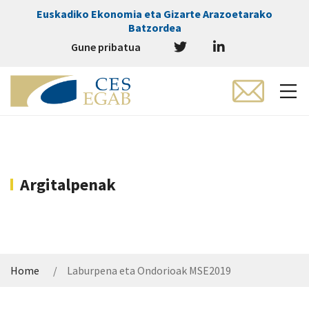
Euskadiko Ekonomia eta Gizarte Arazoetarako
Batzordea
Gune pribatua
Argitalpenak
Home
Laburpena eta Ondorioak MSE2019