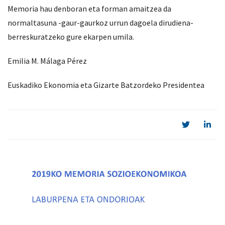
Memoria hau denboran eta forman amaitzea da
normaltasuna -gaur-gaurkoz urrun dagoela dirudiena-
berreskuratzeko gure ekarpen umila.
Emilia M. Málaga Pérez
Euskadiko Ekonomia eta Gizarte Batzordeko Presidentea