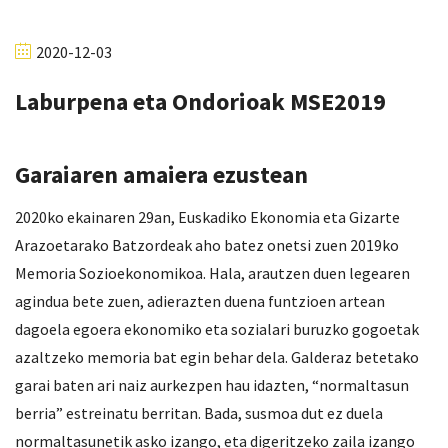
2020-12-03
Laburpena eta Ondorioak MSE2019
Garaiaren amaiera ezustean
2020ko ekainaren 29an, Euskadiko Ekonomia eta Gizarte
Arazoetarako Batzordeak aho batez onetsi zuen 2019ko
Memoria Sozioekonomikoa. Hala, arautzen duen legearen
agindua bete zuen, adierazten duena funtzioen artean
dagoela egoera ekonomiko eta sozialari buruzko gogoetak
azaltzeko memoria bat egin behar dela. Galderaz betetako
garai baten ari naiz aurkezpen hau idazten, “normaltasun
berria” estreinatu berritan. Bada, susmoa dut ez duela
normaltasunetik asko izango, eta digeritzeko zaila izango