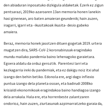
den abiaduran inposatuko dizkigula aldaketak. Ezerk ez zigun
pentsarazi, 2019ko azaroaren 13an memoria honen lanekin
hasi ginenean, aro baten amaieran geundenik; hain zuzen,
iragarri, igarri eta -ikusitakoak ikusita- desio gabeko
amaiera.
Beraz, memoria honek jasotzen dituen gogetak 2019. urtera
mugatzen dira, SARS-CoV-2 koronabirusak eragindako
mundu mailako pandemia baino lehenagoko garaietara.
Egoera aldatu da orduz geroztik. Parentesi larri eta
kezkagarria ireki du pandemiak, eta ez dakigu noiz itxi ahal
izango den behin betiko. Edonola ere, argi dago inflexio
puntua izango dela planeta osoan, eta badirudi 2008ko
krisialdi ekonomikoak eragindakoa baino handiagoa izango
dela arrakala. Hala ere, eta horrenbeste zalantzaren
ondorioz, hain zuzen, ziurtasunak azpimarratzeko garaia da,