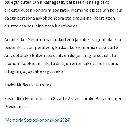
bai egin duten lan bikainagatik, bai beren lana egiteko
erakutsi duten konpromisoagatik. Memoria egitea lan korala
da eta pertsona askok denbora eta ahalegina inbertitzen
dituzte eta hori aitortzea bidezkoa da.
Amaitzeko, Memoria hau irakurtzen jarraitzera gonbidatzea
besterik ez zait geratzen, Euskadiko Ekonomia eta Gizarte
Arazoetarako Batzordea osatzen dugun eragile sozial eta
ekonomikook identifikatu ditugun erronkak eta horri buruz
ditugun gogoetak ezagutzeko.
Javier Muñecas Herreras
Euskadiko Ekonomia eta Gizarte Arazoetarako Batzordearen
Presidentea
(
Memoria Sozioekonomikoa 2024
)