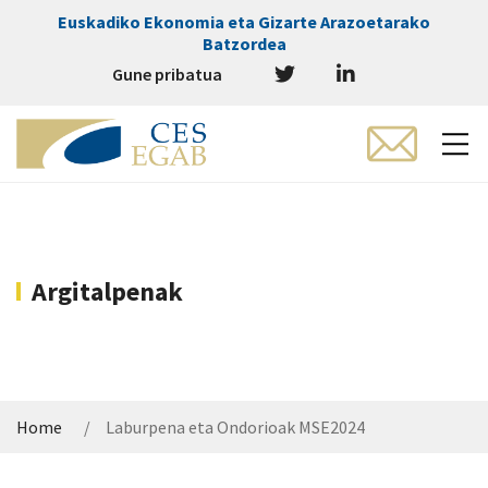
Euskadiko Ekonomia eta Gizarte Arazoetarako
Batzordea
Gune pribatua
Argitalpenak
Home
Laburpena eta Ondorioak MSE2024