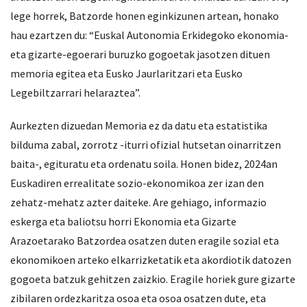
lege horrek, Batzorde honen eginkizunen artean, honako
hau ezartzen du: “Euskal Autonomia Erkidegoko ekonomia-
eta gizarte-egoerari buruzko gogoetak jasotzen dituen
memoria egitea eta Eusko Jaurlaritzari eta Eusko
Legebiltzarrari helaraztea”.
Aurkezten dizuedan Memoria ez da datu eta estatistika
bilduma zabal, zorrotz -iturri ofizial hutsetan oinarritzen
baita-, egituratu eta ordenatu soila. Honen bidez, 2024an
Euskadiren errealitate sozio-ekonomikoa zer izan den
zehatz-mehatz azter daiteke. Are gehiago, informazio
eskerga eta baliotsu horri Ekonomia eta Gizarte
Arazoetarako Batzordea osatzen duten eragile sozial eta
ekonomikoen arteko elkarrizketatik eta akordiotik datozen
gogoeta batzuk gehitzen zaizkio. Eragile horiek gure gizarte
zibilaren ordezkaritza osoa eta osoa osatzen dute, eta