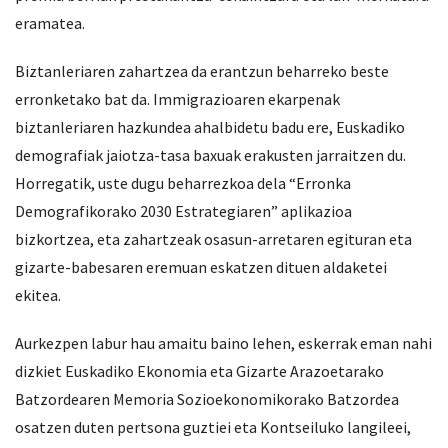
eramatea.
Biztanleriaren zahartzea da erantzun beharreko beste
erronketako bat da. Immigrazioaren ekarpenak
biztanleriaren hazkundea ahalbidetu badu ere, Euskadiko
demografiak jaiotza-tasa baxuak erakusten jarraitzen du.
Horregatik, uste dugu beharrezkoa dela “Erronka
Demografikorako 2030 Estrategiaren” aplikazioa
bizkortzea, eta zahartzeak osasun-arretaren egituran eta
gizarte-babesaren eremuan eskatzen dituen aldaketei
ekitea.
Aurkezpen labur hau amaitu baino lehen, eskerrak eman nahi
dizkiet Euskadiko Ekonomia eta Gizarte Arazoetarako
Batzordearen Memoria Sozioekonomikorako Batzordea
osatzen duten pertsona guztiei eta Kontseiluko langileei,