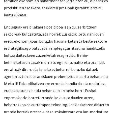
familien ekonomian nabarmentzen jarraitzen du, oinarrizko
produktuen erosketa-saskiaren prezioak gorantz jarraitu
baitu 2024an.
Enpleguak ere bilakaera positiboa izan du, zerbitzuen
sektoreak bultzatuta, eta horrek Euskadik lortu nahi duen
eredu ekonomikoari buruzko hausnarketa eta beste sektore
estrategikoago batzuetan enplegagarritasuna handitzeko
bultza daitezkeen zuzenketak eragin ditu. Behin-
behinekotasun tasak murriztu egin dira, nahiz eta oraindik
ere altuak diren, eta laneko ezbeharrei buruzko datuek
agerian uzten dute arriskuen prebentzioa indartu behar dela.
IA eta IKTak aplikatzea ere erronka handia da eta ondorioz,
erabakitasunez heldu behar zaio erronka horri. Euskal
enpresak arlo horretan ondo kokatuta dauden arren,
beharrezkoa da aurrerapen teknologikoek eskatzen dituzten
premia berriak prestakuntza-eskaintzara eta lan-merkatura