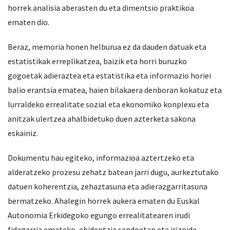
horrek analisia aberasten du eta dimentsio praktikoa
ematen dio.
Beraz, memoria honen helburua ez da dauden datuak eta
estatistikak erreplikatzea, baizik eta horri buruzko
gogoetak adieraztea eta estatistika eta informazio horiei
balio erantsia ematea, haien bilakaera denboran kokatuz eta
lurraldeko errealitate sozial eta ekonomiko konplexu eta
anitzak ulertzea ahalbidetuko duen azterketa sakona
eskainiz.
Dokumentu hau egiteko, informazioa aztertzeko eta
alderatzeko prozesu zehatz batean jarri dugu, aurkeztutako
datuen koherentzia, zehaztasuna eta adierazgarritasuna
bermatzeko. Ahalegin horrek aukera ematen du Euskal
Autonomia Erkidegoko egungo errealitatearen irudi
fidagarria emateko, ebidentzia sendoetan eta irizpide