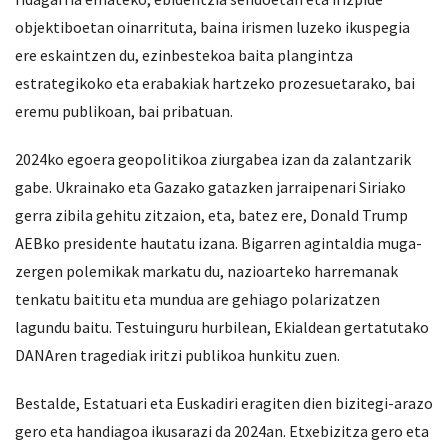
objektiboetan oinarrituta, baina irismen luzeko ikuspegia
ere eskaintzen du, ezinbestekoa baita plangintza
estrategikoko eta erabakiak hartzeko prozesuetarako, bai
eremu publikoan, bai pribatuan.
2024ko egoera geopolitikoa ziurgabea izan da zalantzarik
gabe. Ukrainako eta Gazako gatazken jarraipenari Siriako
gerra zibila gehitu zitzaion, eta, batez ere, Donald Trump
AEBko presidente hautatu izana. Bigarren agintaldia muga-
zergen polemikak markatu du, nazioarteko harremanak
tenkatu baititu eta mundua are gehiago polarizatzen
lagundu baitu. Testuinguru hurbilean, Ekialdean gertatutako
DANAren tragediak iritzi publikoa hunkitu zuen.
Bestalde, Estatuari eta Euskadiri eragiten dien bizitegi-arazo
gero eta handiagoa ikusarazi da 2024an. Etxebizitza gero eta