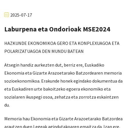
2025-07-17
Laburpena eta Ondorioak MSE2024
HAZKUNDE EKONOMIKOA GERO ETA KONPLEXUAGOA ETA
POLARIZATUAGOA DEN MUNDU BATEAN
Atsegin handiz aurkezten dut, berriz ere, Euskadiko
Ekonomia eta Gizarte Arazoetarako Batzordearen memoria
sozioekonomikoa. Erakunde honek egindako dokumentua da
eta Euskadiren urte bakoitzeko egoera ekonomiko eta
sozialaren ikuspegi osoa, zehatza eta zorrotza eskaintzen
du.
Memoria hau Ekonomia eta Gizarte Arazoetarako Batzordea
arautzen duen Legeak agindutakoaren emaitza da. Izan ere,