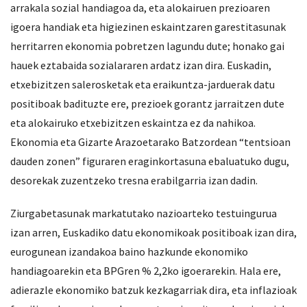
arrakala sozial handiagoa da, eta alokairuen prezioaren
igoera handiak eta higiezinen eskaintzaren garestitasunak
herritarren ekonomia pobretzen lagundu dute; honako gai
hauek eztabaida sozialararen ardatz izan dira. Euskadin,
etxebizitzen salerosketak eta eraikuntza-jarduerak datu
positiboak badituzte ere, prezioek gorantz jarraitzen dute
eta alokairuko etxebizitzen eskaintza ez da nahikoa.
Ekonomia eta Gizarte Arazoetarako Batzordean “tentsioan
dauden zonen” figuraren eraginkortasuna ebaluatuko dugu,
desorekak zuzentzeko tresna erabilgarria izan dadin.
Ziurgabetasunak markatutako nazioarteko testuingurua
izan arren, Euskadiko datu ekonomikoak positiboak izan dira,
eurogunean izandakoa baino hazkunde ekonomiko
handiagoarekin eta BPGren % 2,2ko igoerarekin. Hala ere,
adierazle ekonomiko batzuk kezkagarriak dira, eta inflazioak