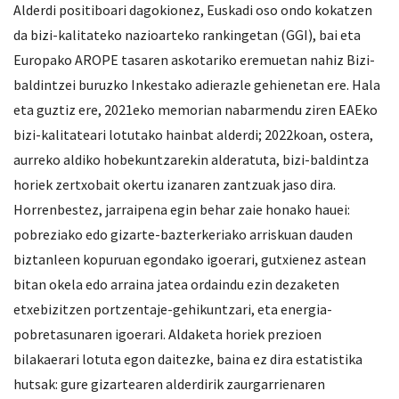
Alderdi positiboari dagokionez, Euskadi oso ondo kokatzen
da bizi-kalitateko nazioarteko rankingetan (GGI), bai eta
Europako AROPE tasaren askotariko eremuetan nahiz Bizi-
baldintzei buruzko Inkestako adierazle gehienetan ere. Hala
eta guztiz ere, 2021eko memorian nabarmendu ziren EAEko
bizi-kalitateari lotutako hainbat alderdi; 2022koan, ostera,
aurreko aldiko hobekuntzarekin alderatuta, bizi-baldintza
horiek zertxobait okertu izanaren zantzuak jaso dira.
Horrenbestez, jarraipena egin behar zaie honako hauei:
pobreziako edo gizarte-bazterkeriako arriskuan dauden
biztanleen kopuruan egondako igoerari, gutxienez astean
bitan okela edo arraina jatea ordaindu ezin dezaketen
etxebizitzen portzentaje-gehikuntzari, eta energia-
pobretasunaren igoerari. Aldaketa horiek prezioen
bilakaerari lotuta egon daitezke, baina ez dira estatistika
hutsak: gure gizartearen alderdirik zaurgarrienaren