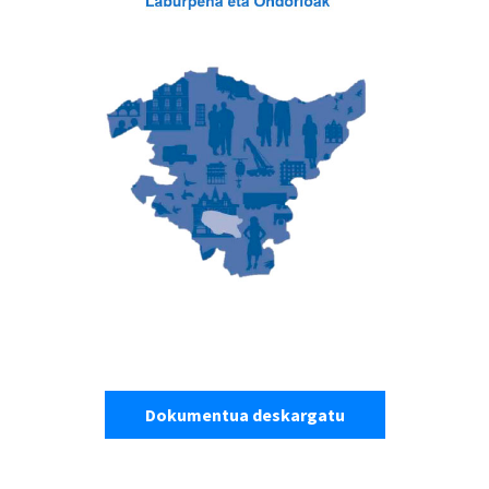
Dokumentua deskargatu