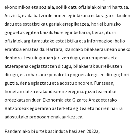
ekonomikoa eta soziala, soilik datu ofizialak oinarri hartuta.
Aitzitik, ez da batzorde honen eginkizuna eskuragarri dauden
datu eta estatistika ugariak errepikatzea, horiei buruzko
gogoetak egitea baizik. Gure eginbeharra, beraz, iturri
ofizialek argitaratutako estatistika eta informazioei balio
erantsia ematea da. Hartara, izandako bilakaera unean uneko
denbora-testuinguruan jartzen dugu, aurrerapenak eta
atzerapenak egiaztatzen ditugu, bilakaerak aurreikusten
ditugu, eta ohartarazpenak eta gogoetak egiten ditugu; hori
guztia, dena egiaztatu eta adostu ondoren. Funtsean,
honetan datza erakundearen zeregina: gizartea erabat
ordezkatzen duen Ekonomia eta Gizarte Arazoetarako
Batzordeak egoeraren azterketa egitea eta horren harira
adostutako proposamenak aurkeztea.
Pandemiako bi urtek astinduta hasi zen 2022a,