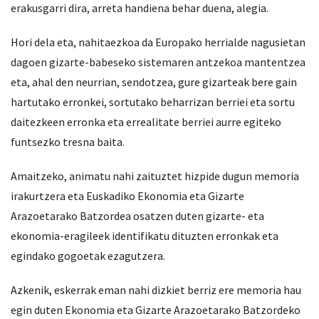
erakusgarri dira, arreta handiena behar duena, alegia.
Hori dela eta, nahitaezkoa da Europako herrialde nagusietan
dagoen gizarte-babeseko sistemaren antzekoa mantentzea
eta, ahal den neurrian, sendotzea, gure gizarteak bere gain
hartutako erronkei, sortutako beharrizan berriei eta sortu
daitezkeen erronka eta errealitate berriei aurre egiteko
funtsezko tresna baita.
Amaitzeko, animatu nahi zaituztet hizpide dugun memoria
irakurtzera eta Euskadiko Ekonomia eta Gizarte
Arazoetarako Batzordea osatzen duten gizarte- eta
ekonomia-eragileek identifikatu dituzten erronkak eta
egindako gogoetak ezagutzera.
Azkenik, eskerrak eman nahi dizkiet berriz ere memoria hau
egin duten Ekonomia eta Gizarte Arazoetarako Batzordeko