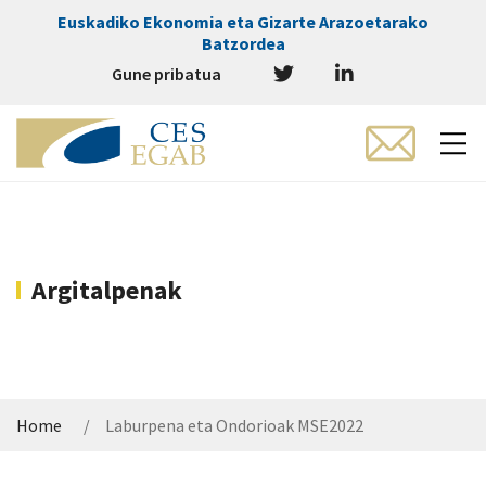
Euskadiko Ekonomia eta Gizarte Arazoetarako
Batzordea
Gune pribatua
Argitalpenak
Home
Laburpena eta Ondorioak MSE2022