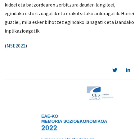
kideei eta batzordearen zerbitzura dauden langileei,
egindako esfortzuagatik eta erakutsitako arduragatik. Horiei
guztiei, mila esker bihotzez egindako lanagatik eta izandako
inplikazioagatik.
(
MSE2022
)