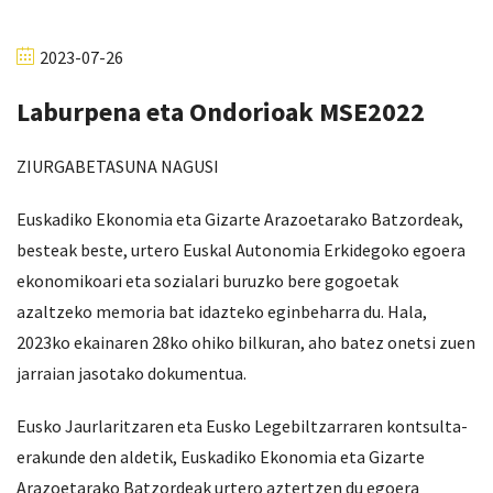
2023-07-26
Laburpena eta Ondorioak MSE2022
ZIURGABETASUNA NAGUSI
Euskadiko Ekonomia eta Gizarte Arazoetarako Batzordeak,
besteak beste, urtero Euskal Autonomia Erkidegoko egoera
ekonomikoari eta sozialari buruzko bere gogoetak
azaltzeko memoria bat idazteko eginbeharra du. Hala,
2023ko ekainaren 28ko ohiko bilkuran, aho batez onetsi zuen
jarraian jasotako dokumentua.
Eusko Jaurlaritzaren eta Eusko Legebiltzarraren kontsulta-
erakunde den aldetik, Euskadiko Ekonomia eta Gizarte
Arazoetarako Batzordeak urtero aztertzen du egoera