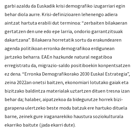
garbi azaldu da Euskadik krisi demografiko izugarriari egin
behar diola aurre. Krisi-definizioaren lehenengo adiera
aintzat hartuta erabili dut terminoa: “zerbaiten bilakaeran
gertatzen den une edo epe larria, ondorio garrantzitsuak
dakartzana”. Bilakaera horretatik sortu da erakundearen
agenda politikoan erronka demografikoa erdigunean
jartzeko beharra. EAEn hazkunde natural negatiboa
erregistratu da, migrazio-saldo positiboekin konpentsatzen
ez dena. “Erronka Demografikorako 2030 Euskal Estrategia”,
zeina 2022an onetsi baitzen, ekonomiari lotutako gaiak eta
bizitzako baldintza materialak uztartzen dituen tresna izan
behar da; halaber, aipatzekoa da bidegurutze horrek bizi-
garapena ulertzeko beste modu batzuk ere hartuko dituela
barne, zeinek gure iraganarekiko haustura soziokulturala
ekarriko baitute (jada ekarri dute).