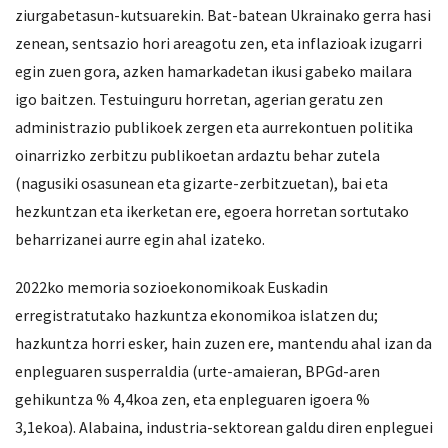
ziurgabetasun-kutsuarekin. Bat-batean Ukrainako gerra hasi
zenean, sentsazio hori areagotu zen, eta inflazioak izugarri
egin zuen gora, azken hamarkadetan ikusi gabeko mailara
igo baitzen. Testuinguru horretan, agerian geratu zen
administrazio publikoek zergen eta aurrekontuen politika
oinarrizko zerbitzu publikoetan ardaztu behar zutela
(nagusiki osasunean eta gizarte-zerbitzuetan), bai eta
hezkuntzan eta ikerketan ere, egoera horretan sortutako
beharrizanei aurre egin ahal izateko.
2022ko memoria sozioekonomikoak Euskadin
erregistratutako hazkuntza ekonomikoa islatzen du;
hazkuntza horri esker, hain zuzen ere, mantendu ahal izan da
enpleguaren susperraldia (urte-amaieran, BPGd-aren
gehikuntza % 4,4koa zen, eta enpleguaren igoera %
3,1ekoa). Alabaina, industria-sektorean galdu diren enpleguei