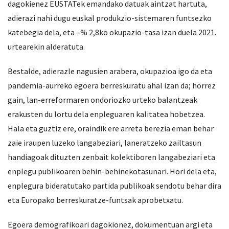
dagokienez EUSTATek emandako datuak aintzat hartuta,
adierazi nahi dugu euskal produkzio-sistemaren funtsezko
katebegia dela, eta –% 2,8ko okupazio-tasa izan duela 2021.
urtearekin alderatuta.
Bestalde, adierazle nagusien arabera, okupazioa igo da eta
pandemia-aurreko egoera berreskuratu ahal izan da; horrez
gain, lan-erreformaren ondoriozko urteko balantzeak
erakusten du lortu dela enpleguaren kalitatea hobetzea.
Hala eta guztiz ere, oraindik ere arreta berezia eman behar
zaie iraupen luzeko langabeziari, laneratzeko zailtasun
handiagoak dituzten zenbait kolektiboren langabeziari eta
enplegu publikoaren behin-behinekotasunari. Hori dela eta,
enplegura bideratutako partida publikoak sendotu behar dira
eta Europako berreskuratze-funtsak aprobetxatu.
Egoera demografikoari dagokionez, dokumentuan argi eta