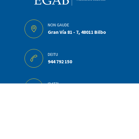
NON GAUDE
Gran Vía 81 - 7, 48011 Bilbo
DEITU
944 792 150
IDATZI
cesegab@cesegab.com
Kontratatzailearen profila
Legezko oharra