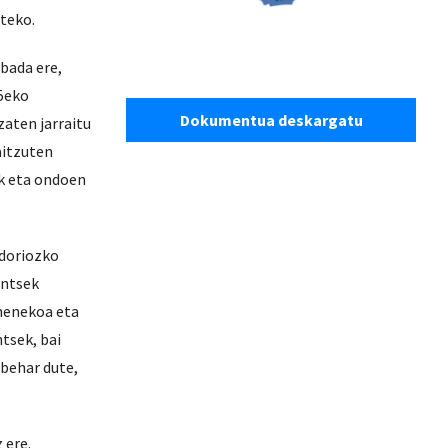
teko.
bada ere,
5eko
Dokumentua deskargatu
zaten jarraitu
aitzuten
ik eta ondoen
ndoriozko
untsek
umenekoa eta
tsek, bai
 behar dute,
 ere.