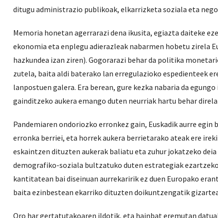
ditugu administrazio publikoak, elkarrizketa soziala eta neg
Memoria honetan agerrarazi dena ikusita, egiazta daiteke eze
ekonomia eta enplegu adierazleak nabarmen hobetu zirela E
hazkundea izan ziren). Gogorarazi behar da politika monetari
zutela, baita aldi baterako lan erregulazioko espedienteek e
lanpostuen galera. Era berean, gure kezka nabaria da egungo 
gainditzeko aukera emango duten neurriak hartu behar direla
Pandemiaren ondoriozko erronkez gain, Euskadik aurre egin 
erronka berriei, eta horrek aukera berrietarako ateak ere ire
eskaintzen dituzten aukerak baliatu eta zuhur jokatzeko dei
demografiko-soziala bultzatuko duten estrategiak ezartzeko. 
kantitatean bai diseinuan aurrekaririk ez duen Europako erant
baita ezinbestean ekarriko dituzten doikuntzengatik gizartea
Oro har gertatutakoaren ildotik, eta hainbat eremutan datu