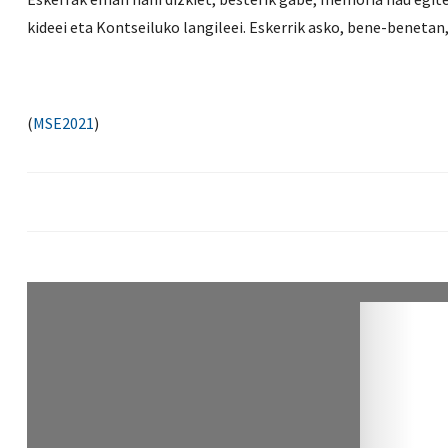
kideei eta Kontseiluko langileei. Eskerrik asko, bene-benetan
(
MSE2021
)