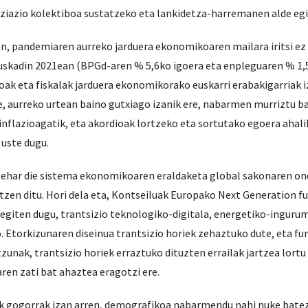
oziazio kolektiboa sustatzeko eta lankidetza-harremanen alde egi
n, pandemiaren aurreko jarduera ekonomikoaren mailara iritsi ez 
uskadin 2021ean (BPGd-aren % 5,6ko igoera eta enpleguaren % 1,
oak eta fiskalak jarduera ekonomikorako euskarri erabakigarriak i
re, aurreko urtean baino gutxiago izanik ere, nabarmen murriztu b
inflazioagatik, eta akordioak lortzeko eta sortutako egoera ahal
 uste dugu.
behar die sistema ekonomikoaren eraldaketa global sakonaren o
kitzen ditu. Hori dela eta, Kontseiluak Europako Next Generation f
a egiten dugu, trantsizio teknologiko-digitala, energetiko-ingur
Etorkizunaren diseinua trantsizio horiek zehaztuko dute, eta fun
zunak, trantsizio horiek erraztuko dituzten errailak jartzea lortu
ren zati bat ahaztea eragotzi ere.
ak gogorrak izan arren, demografikoa nabarmendu nahi nuke batez