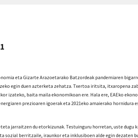
21
onomia eta Gizarte Arazoetarako Batzordeak pandemiaren bigarr
zeko egin duen azterketa zehatza. Txertoa iritsita, itxaropena za
ikor izateko, baita maila ekonomikoan ere. Hala ere, EAEko ekon
energiaren prezioaren igoerak eta 2021eko amaierako hornidura e
ta jarraitzen du etorkizunak. Testuinguru horretan, uste dugu kri
sozial berritzaile, iraunkor eta inklusiboen alde egin dezaten b