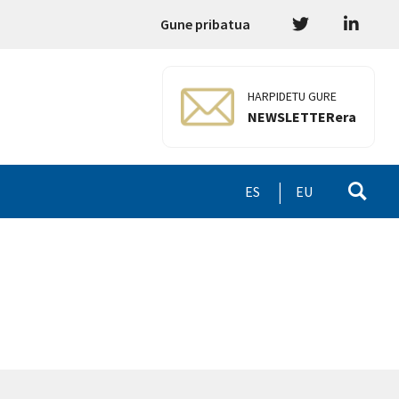
Gune pribatua
HARPIDETU GURE
NEWSLETTERera
ES
EU