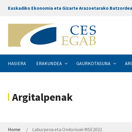
Euskadiko Ekonomia eta Gizarte Arazoetarako Batzorde
HASIERA
ERAKUNDEA
GAURKOTASUNA
AR
Argitalpenak
Home
Laburpena eta Ondorioak MSE2021