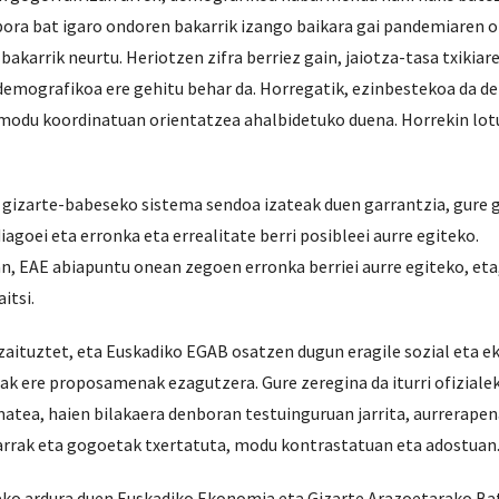
nbora bat igaro ondoren bakarrik izango baikara gai pandemiaren 
bakarrik neurtu. Heriotzen zifra berriez gain, jaiotza-tasa txikiar
demografikoa ere gehitu behar da. Horregatik, ezinbestekoa da d
 modu koordinatuan orientatzea ahalbidetuko duena. Horrekin lotu
u gizarte-babeseko sistema sendoa izateak duen garrantzia, gure 
goei eta erronka eta errealitate berri posibleei aurre egiteko.
, EAE abiapuntu onean zegoen erronka berriei aurre egiteko, eta,
itsi.
zaituztet, eta Euskadiko EGAB osatzen dugun eragile sozial eta
tak ere proposamenak ezagutzera. Gure zeregina da iturri ofiziale
matea, haien bilakaera denboran testuinguruan jarrita, aurrerapen
arrak eta gogoetak txertatuta, modu kontrastatuan eta adostuan
teko ardura duen Euskadiko Ekonomia eta Gizarte Arazoetarako B