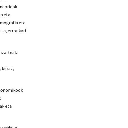
ondorioak
en eta
emografia eta
ta, erronkari
gizarteak
 beraz,
 ekonomikook
k
ak eta
.
atzordeko