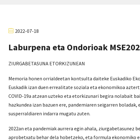
2022-07-18
Laburpena eta Ondorioak MSE20
ZIURGABETASUNA ETORKIZUNEAN
Memoria honen orrialdeetan kontsulta daiteke Euskadiko Ek
Euskadik izan duen errealitate soziala eta ekonomikoa aztert
COVID-19a atzean uzteko eta etorkizunari begira nolabait ba
hazkundea izan bazuen ere, pandemiaren seigarren boladak, 
susperraldiaren indarra mugatu zuten.
2022an eta pandemiak aurrera egin ahala, ziurgabetasunez bete
aprobetxatu behar dela hobetzeko, eta formula ekonomiko eta 