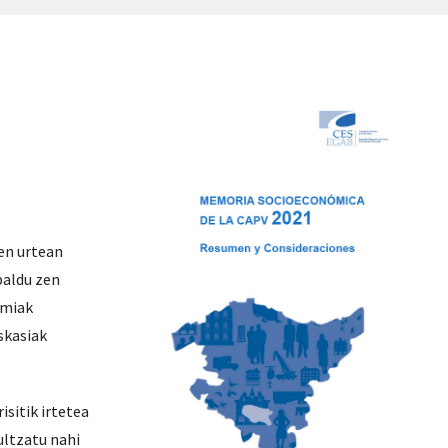
en urtean
baldu zen
omiak
skasiak
sitik irtetea
ultzatu nahi