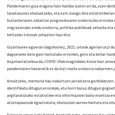
Pandemiaren giza eragina hain handia izaten ari da, ezen de
lasaitasunez ebaluatzeko, eta ezin izango dira estatistiketan 
biztanleriaren zahartze progresiboaren ondoriozko erronka 
migraziorako eredu orokorra, politika publikoak zeharka eta
heltzeko tresnak zehazten hasi dira.
Gizartearen egoerari dagokionez, 2021. urteak agerian utzi d
dagoeneko bere gain hartutako erronkei, gero eta behar handia
Azpimarratzekoa da, COVID-19ak eragindako krisia hasi zenean
pandemiaren hasieratik ez da bizi-maila orokorra nabarmen ja
Amaitzeko, memoria hau irakurtzen jarraitzera gonbidatzen 
identifikatu ditugun erronkak, eta horri buruz ditugun gogoe
argitaratutako estatistikei eta informazioei balio erantsia e
atzerapausoak egiaztatuta, eboluzioei aurrea hartuta eta oh
Eskerrak eman nahi dizkiet, besterik gabe, memoria hau egi