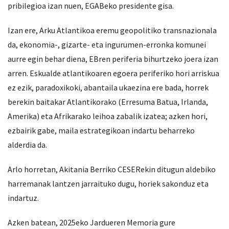
pribilegioa izan nuen, EGABeko presidente gisa.
Izan ere, Arku Atlantikoa eremu geopolitiko transnazionala
da, ekonomia-, gizarte- eta ingurumen-erronka komunei
aurre egin behar diena, EBren periferia bihurtzeko joera izan
arren. Eskualde atlantikoaren egoera periferiko hori arriskua
ez ezik, paradoxikoki, abantaila ukaezina ere bada, horrek
berekin baitakar Atlantikorako (Erresuma Batua, Irlanda,
Amerika) eta Afrikarako leihoa zabalik izatea; azken hori,
ezbairik gabe, maila estrategikoan indartu beharreko
alderdia da.
Arlo horretan, Akitania Berriko CESERekin ditugun aldebiko
harremanak lantzen jarraituko dugu, horiek sakonduz eta
indartuz.
Azken batean, 2025eko Jardueren Memoria gure