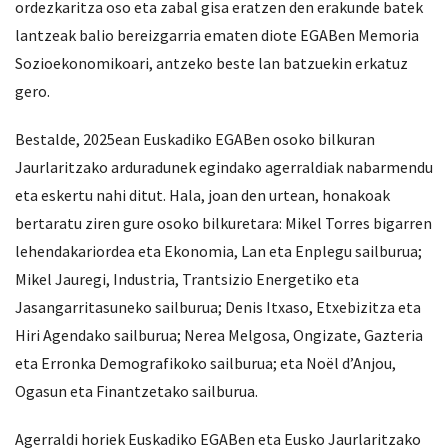
ordezkaritza oso eta zabal gisa eratzen den erakunde batek
lantzeak balio bereizgarria ematen diote EGABen Memoria
Sozioekonomikoari, antzeko beste lan batzuekin erkatuz
gero.
Bestalde, 2025ean Euskadiko EGABen osoko bilkuran
Jaurlaritzako arduradunek egindako agerraldiak nabarmendu
eta eskertu nahi ditut. Hala, joan den urtean, honakoak
bertaratu ziren gure osoko bilkuretara: Mikel Torres bigarren
lehendakariordea eta Ekonomia, Lan eta Enplegu sailburua;
Mikel Jauregi, Industria, Trantsizio Energetiko eta
Jasangarritasuneko sailburua; Denis Itxaso, Etxebizitza eta
Hiri Agendako sailburua; Nerea Melgosa, Ongizate, Gazteria
eta Erronka Demografikoko sailburua; eta Noël d’Anjou,
Ogasun eta Finantzetako sailburua.
Agerraldi horiek Euskadiko EGABen eta Eusko Jaurlaritzako