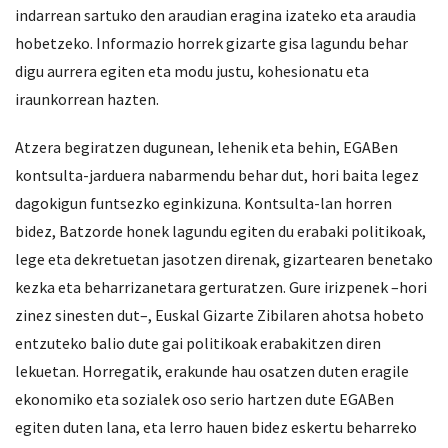
indarrean sartuko den araudian eragina izateko eta araudia
hobetzeko. Informazio horrek gizarte gisa lagundu behar
digu aurrera egiten eta modu justu, kohesionatu eta
iraunkorrean hazten.
Atzera begiratzen dugunean, lehenik eta behin, EGABen
kontsulta-jarduera nabarmendu behar dut, hori baita legez
dagokigun funtsezko eginkizuna. Kontsulta-lan horren
bidez, Batzorde honek lagundu egiten du erabaki politikoak,
lege eta dekretuetan jasotzen direnak, gizartearen benetako
kezka eta beharrizanetara gerturatzen. Gure irizpenek –hori
zinez sinesten dut–, Euskal Gizarte Zibilaren ahotsa hobeto
entzuteko balio dute gai politikoak erabakitzen diren
lekuetan. Horregatik, erakunde hau osatzen duten eragile
ekonomiko eta sozialek oso serio hartzen dute EGABen
egiten duten lana, eta lerro hauen bidez eskertu beharreko