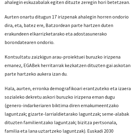
ahalegin eskuzabalak egiten dituzte zeregin hori betetzean.
Aurten onartu ditugun 17 irizpenak ahalegin horren ondorio
dira, eta, batez ere, Batzordean parte hartzen duten
erakundeen elkarrizketarako eta adostasunerako
borondatearen ondorio.
Kontsultatu zaizkigun arau-proiektuei buruzko irizpena
emanez, EGABek herritarrak kezkatzen dituzten gai askotan
parte hartzeko aukera izan du.
Hala, aurten, erronka demografikoari erantzuteko eta izaera
sozialeko dekretu askori buruzko irizpena eman dugu
(genero-indarkeriaren biktima diren emakumeentzako
laguntzak; gizarte-larrialdietarako laguntzak; seme-alabak
dituzten familientzako laguntzak; bizitza pertsonala,
familia eta lana uztartzeko laguntzak). Euskadi 2030