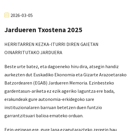
2026-03-05
Jardueren Txostena 2025
HERRITARREN KEZKA-ITURRI DIREN GAIETAN
OINARRITUTAKO JARDUERA
Beste urte batez, eta dagoeneko hiru dira, atsegin handiz
aurkezten dut Euskadiko Ekonomia eta Gizarte Arazoetarako
Batzordearen (EGAB) Jardueren Memoria. Ezinbesteko
gardentasun-ariketa ez ezik ageriko laguntza ere bada,
erakundeak gure autonomia-erkidegoko sare
instituzionalaren barruan betetzen duen funtzio
garrantzitsuari balioa emateko orduan.
Egin-eginean ere, gure lana ezagutarazteko zeregin hau