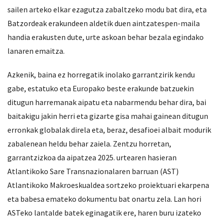
sailen arteko elkar ezagutza zabaltzeko modu bat dira, eta
Batzordeak erakundeen aldetik duen aintzatespen-maila
handia erakusten dute, urte askoan behar bezala egindako
lanaren emaitza.
Azkenik, baina ez horregatik inolako garrantzirik kendu
gabe, estatuko eta Europako beste erakunde batzuekin
ditugun harremanak aipatu eta nabarmendu behar dira, bai
baitakigu jakin herri eta gizarte gisa mahai gainean ditugun
erronkak globalak direla eta, beraz, desafioei albait modurik
zabalenean heldu behar zaiela. Zentzu horretan,
garrantzizkoa da aipatzea 2025. urtearen hasieran
Atlantikoko Sare Transnazionalaren barruan (AST)
Atlantikoko Makroeskualdea sortzeko proiektuari ekarpena
eta babesa emateko dokumentu bat onartu zela. Lan hori
ASTeko lantalde batek eginagatik ere, haren buru izateko