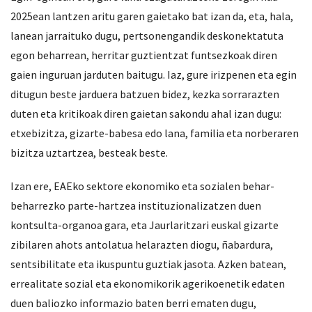
2025ean lantzen aritu garen gaietako bat izan da, eta, hala,
lanean jarraituko dugu, pertsonengandik deskonektatuta
egon beharrean, herritar guztientzat funtsezkoak diren
gaien inguruan jarduten baitugu. Iaz, gure irizpenen eta egin
ditugun beste jarduera batzuen bidez, kezka sorrarazten
duten eta kritikoak diren gaietan sakondu ahal izan dugu:
etxebizitza, gizarte-babesa edo lana, familia eta norberaren
bizitza uztartzea, besteak beste.
Izan ere, EAEko sektore ekonomiko eta sozialen behar-
beharrezko parte-hartzea instituzionalizatzen duen
kontsulta-organoa gara, eta Jaurlaritzari euskal gizarte
zibilaren ahots antolatua helarazten diogu, ñabardura,
sentsibilitate eta ikuspuntu guztiak jasota. Azken batean,
errealitate sozial eta ekonomikorik agerikoenetik edaten
duen baliozko informazio baten berri ematen dugu,