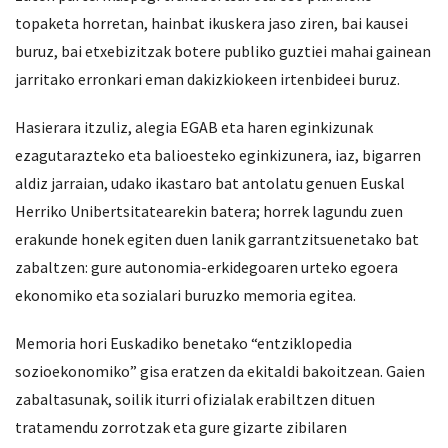
topaketa horretan, hainbat ikuskera jaso ziren, bai kausei
buruz, bai etxebizitzak botere publiko guztiei mahai gainean
jarritako erronkari eman dakizkiokeen irtenbideei buruz.
Hasierara itzuliz, alegia EGAB eta haren eginkizunak
ezagutarazteko eta balioesteko eginkizunera, iaz, bigarren
aldiz jarraian, udako ikastaro bat antolatu genuen Euskal
Herriko Unibertsitatearekin batera; horrek lagundu zuen
erakunde honek egiten duen lanik garrantzitsuenetako bat
zabaltzen: gure autonomia-erkidegoaren urteko egoera
ekonomiko eta sozialari buruzko memoria egitea.
Memoria hori Euskadiko benetako “entziklopedia
sozioekonomiko” gisa eratzen da ekitaldi bakoitzean. Gaien
zabaltasunak, soilik iturri ofizialak erabiltzen dituen
tratamendu zorrotzak eta gure gizarte zibilaren