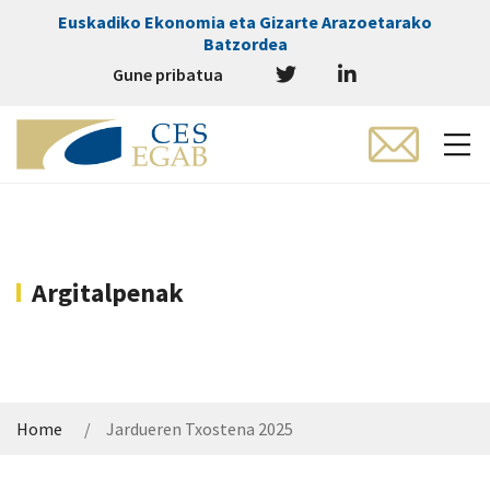
Euskadiko Ekonomia eta Gizarte Arazoetarako
Batzordea
Gune pribatua
Argitalpenak
Home
Jardueren Txostena 2025