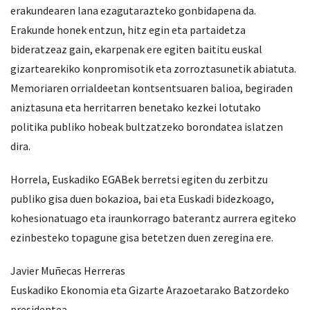
erakundearen lana ezagutarazteko gonbidapena da.
Erakunde honek entzun, hitz egin eta partaidetza
bideratzeaz gain, ekarpenak ere egiten baititu euskal
gizartearekiko konpromisotik eta zorroztasunetik abiatuta.
Memoriaren orrialdeetan kontsentsuaren balioa, begiraden
aniztasuna eta herritarren benetako kezkei lotutako
politika publiko hobeak bultzatzeko borondatea islatzen
dira.
Horrela, Euskadiko EGABek berretsi egiten du zerbitzu
publiko gisa duen bokazioa, bai eta Euskadi bidezkoago,
kohesionatuago eta iraunkorrago baterantz aurrera egiteko
ezinbesteko topagune gisa betetzen duen zeregina ere.
Javier Muñecas Herreras
Euskadiko Ekonomia eta Gizarte Arazoetarako Batzordeko
presidentea.