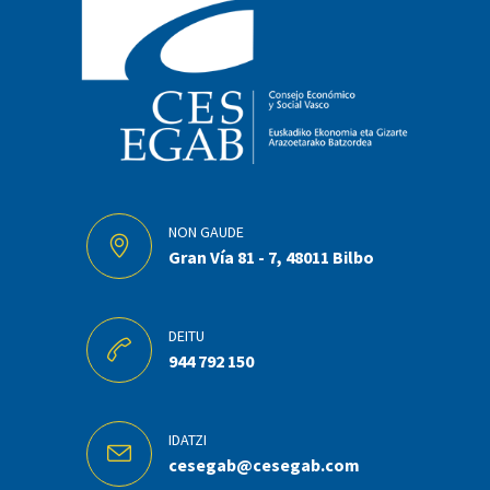
NON GAUDE
Gran Vía 81 - 7, 48011 Bilbo
DEITU
944 792 150
IDATZI
cesegab@cesegab.com