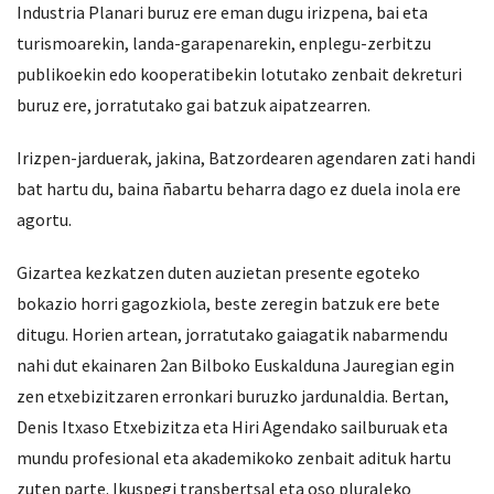
Industria Planari buruz ere eman dugu irizpena, bai eta
turismoarekin, landa-garapenarekin, enplegu-zerbitzu
publikoekin edo kooperatibekin lotutako zenbait dekreturi
buruz ere, jorratutako gai batzuk aipatzearren.
Irizpen-jarduerak, jakina, Batzordearen agendaren zati handi
bat hartu du, baina ñabartu beharra dago ez duela inola ere
agortu.
Gizartea kezkatzen duten auzietan presente egoteko
bokazio horri gagozkiola, beste zeregin batzuk ere bete
ditugu. Horien artean, jorratutako gaiagatik nabarmendu
nahi dut ekainaren 2an Bilboko Euskalduna Jauregian egin
zen etxebizitzaren erronkari buruzko jardunaldia. Bertan,
Denis Itxaso Etxebizitza eta Hiri Agendako sailburuak eta
mundu profesional eta akademikoko zenbait adituk hartu
zuten parte. Ikuspegi transbertsal eta oso pluraleko