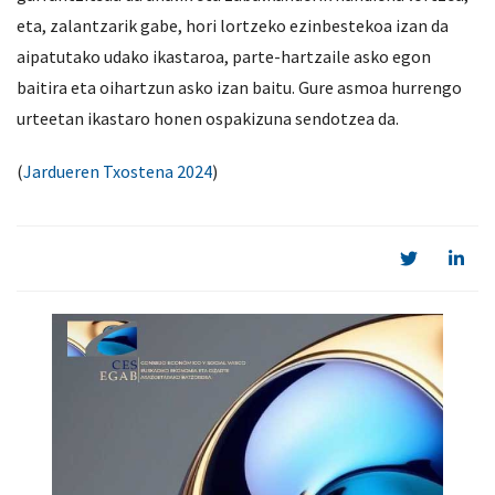
eta, zalantzarik gabe, hori lortzeko ezinbestekoa izan da
aipatutako udako ikastaroa, parte-hartzaile asko egon
baitira eta oihartzun asko izan baitu. Gure asmoa hurrengo
urteetan ikastaro honen ospakizuna sendotzea da.
(
Jardueren Txostena 2024
)