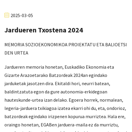
2025-03-05
Jardueren Txostena 2024
MEMORIA SOZIOEKONOMIKOA PROIEKTATU ETA BALIOETSI
DEN URTEA
Jardueren memoria honetan, Euskadiko Ekonomia eta
Gizarte Arazoetarako Batzordeak 2024an egindako
jarduketak jasotzen dira. Ekitaldi hori, neurri batean,
baldintzatuta egon da gure autonomia-erkidegoan
hauteskunde-urtea izan delako. Egoera horrek, normalean,
legeria-jarduera txikiagoa izatea ekarri ohi du, eta, ondorioz,
batzordeak egindako irizpenen kopurua murriztea. Hala ere,
oraingo honetan, EGABen jarduera-maila ez da murriztu,