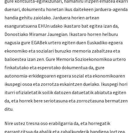
gure kontsulta-eginkizunari, hamahiru irizpen ematea ekarri
duenari, dokumentu honetan ikus daitekeen jarduera-agenda
handia gehitu zaiolako. Jarduera horien artean
esanguratsuena EHUn udako ikastaro bat egitea izan da,
Donostiako Miramar Jauregian. Ikastaro horren helburu
nagusia gure EGABek urtero egiten duen Euskadiko egoera
ekonomiko eta sozialari buruzko memoria zabaltzea eta
balioestea izan zen. Gure Memoria Sozioekonomikoa urtero
finkatutako eta esperotako dokumentua da, gure
autonomia-erkidegoaren egoera sozial eta ekonomikoaren
ikuspegi osoa eta zorrotza eskaintzen duelako. Ikuspegi hori
iturri ofizialetatik soilik datozen datuetatik abiatuta egiten
da, eta horrek bere seriotasuna eta zorroztasuna bermatzen
ditu.
Nire ustez tresna oso erabilgarria da, eta horregatik
garrantzitsua da ahalik eta zabalkunderik handiena lortzea,