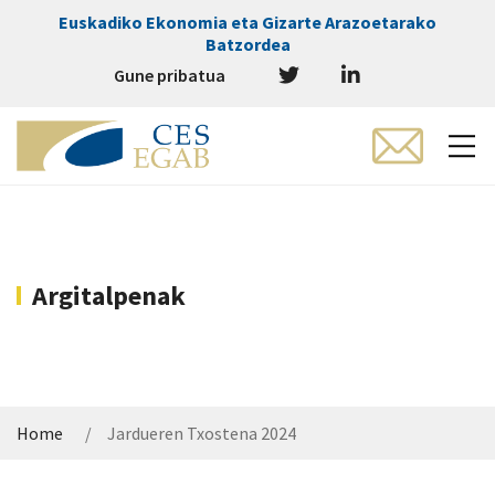
Euskadiko Ekonomia eta Gizarte Arazoetarako
Batzordea
Gune pribatua
Argitalpenak
Home
Jardueren Txostena 2024