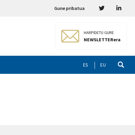
Gune pribatua
HARPIDETU GURE
NEWSLETTERera
ES
EU