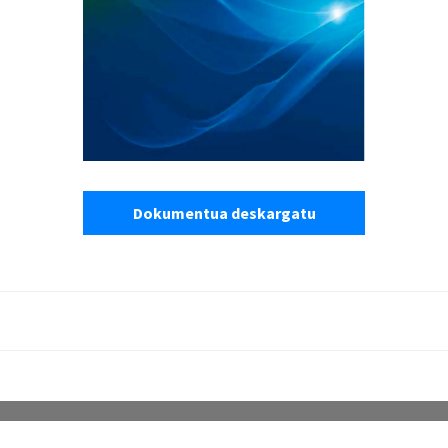
Dokumentua deskargatu