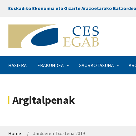
Euskadiko Ekonomia eta Gizarte Arazoetarako Batzorde
HASIERA
ERAKUNDEA
GAURKOTASUNA
AR
Argitalpenak
Home
Jardueren Txostena 2019