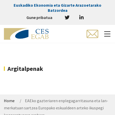
Euskadiko Ekonomia eta Gizarte Arazoetarako
Batzordea
Gune pribatua
Argitalpenak
Home
EAEko gazteriaren enplegagarritasuna eta lan-
merkatuan sartzea Europako eskualdeen arteko ikuspegi