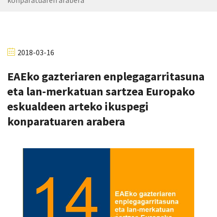
konparatuaren arabera
2018-03-16
EAEko gazteriaren enplegagarritasuna
eta lan-merkatuan sartzea Europako
eskualdeen arteko ikuspegi
konparatuaren arabera