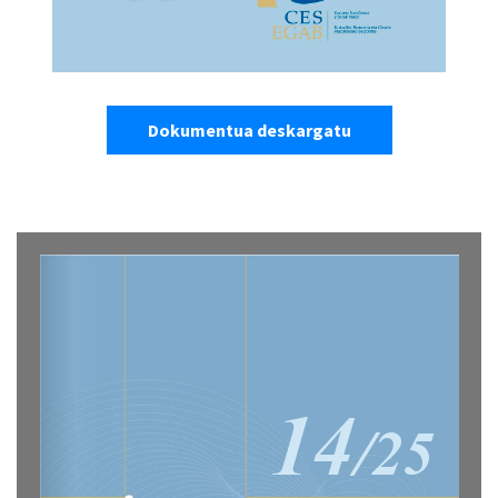
Dokumentua deskargatu