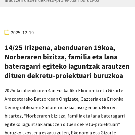
arautzen dituen dekretu-proiektuari buruzkoa
2025-12-19
14/25 Irizpena, abenduaren 19koa,
Norberaren bizitza, familia eta lana
bateragarri egiteko laguntzak arautzen
dituen dekretu-proiektuari buruzkoa
2025eko abenduaren 4an Euskadiko Ekonomia eta Gizarte
Arazoetarako Batzordean Ongizate, Gazteria eta Erronka
Demografikoaren Sailaren idazkia jaso genuen. Horren
bitartez, “Norberaren bizitza, familia eta lana bateragarri
egiteko laguntzak arautzen dituen dekretu-proiektuari”
buruzko txostena eskatu zuten, Ekonomia eta Gizarte