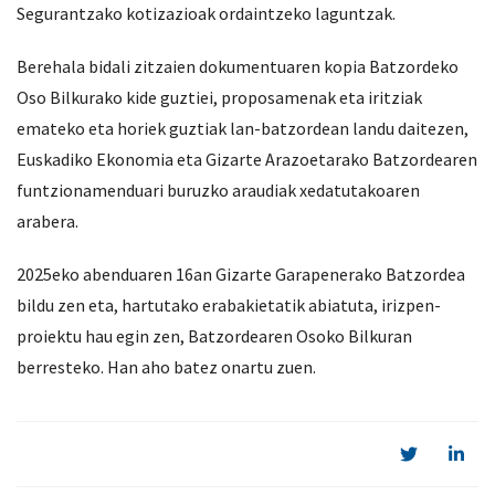
Segurantzako kotizazioak ordaintzeko laguntzak.
Berehala bidali zitzaien dokumentuaren kopia Batzordeko
Oso Bilkurako kide guztiei, proposamenak eta iritziak
emateko eta horiek guztiak lan-batzordean landu daitezen,
Euskadiko Ekonomia eta Gizarte Arazoetarako Batzordearen
funtzionamenduari buruzko araudiak xedatutakoaren
arabera.
2025eko abenduaren 16an Gizarte Garapenerako Batzordea
bildu zen eta, hartutako erabakietatik abiatuta, irizpen-
proiektu hau egin zen, Batzordearen Osoko Bilkuran
berresteko. Han aho batez onartu zuen.