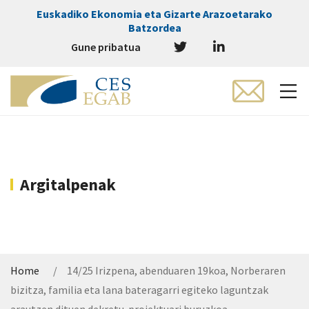
Euskadiko Ekonomia eta Gizarte Arazoetarako
Batzordea
Gune pribatua
Argitalpenak
Home
14/25 Irizpena, abenduaren 19koa, Norberaren
bizitza, familia eta lana bateragarri egiteko laguntzak