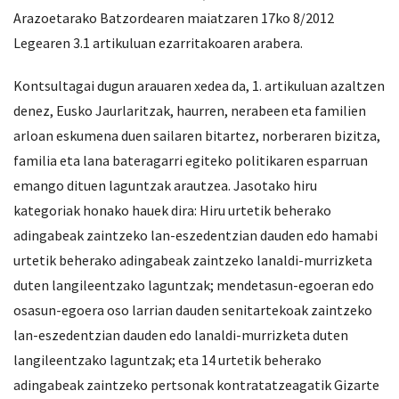
Arazoetarako Batzordearen maiatzaren 17ko 8/2012
Legearen 3.1 artikuluan ezarritakoaren arabera.
Kontsultagai dugun arauaren xedea da, 1. artikuluan azaltzen
denez, Eusko Jaurlaritzak, haurren, nerabeen eta familien
arloan eskumena duen sailaren bitartez, norberaren bizitza,
familia eta lana bateragarri egiteko politikaren esparruan
emango dituen laguntzak arautzea. Jasotako hiru
kategoriak honako hauek dira: Hiru urtetik beherako
adingabeak zaintzeko lan-eszedentzian dauden edo hamabi
urtetik beherako adingabeak zaintzeko lanaldi-murrizketa
duten langileentzako laguntzak; mendetasun-egoeran edo
osasun-egoera oso larrian dauden senitartekoak zaintzeko
lan-eszedentzian dauden edo lanaldi-murrizketa duten
langileentzako laguntzak; eta 14 urtetik beherako
adingabeak zaintzeko pertsonak kontratatzeagatik Gizarte