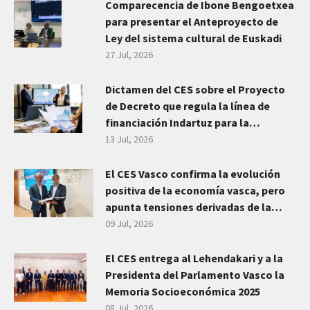
Comparecencia de Ibone Bengoetxea
para presentar el Anteproyecto de
Ley del sistema cultural de Euskadi
27 Jul, 2026
Dictamen del CES sobre el Proyecto
de Decreto que regula la línea de
financiación Indartuz para la
transformación del sector
13 Jul, 2026
empresarial vasco
El CES Vasco confirma la evolución
positiva de la economía vasca, pero
apunta tensiones derivadas de la
incertidumbre geopolítica y emplaza
09 Jul, 2026
a planificar las grandes transiciones
El CES entrega al Lehendakari y a la
Presidenta del Parlamento Vasco la
Memoria Socioeconómica 2025
08 Jul, 2026